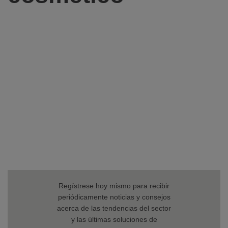
Tendencias
En el rápido y pintoresco entorno que rodea a las
empresas de productos cosméticos, de cuidado
personal y de cuidado del hogar, adaptarse al ritmo de
las tendencias del sector implica la necesidad
constante de cambiar e innovar. Desde las demandas
de los consumidores hasta los requisitos del sector,
los fabricantes y las marcas se enfrentan a distintos
desafíos para cumplir las nuevas exigencias de
codificación y de marcado de sus productos.
Regístrese hoy mismo para recibir
periódicamente noticias y consejos
acerca de las tendencias del sector
y las últimas soluciones de