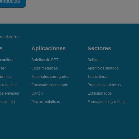
 productos
s clientes
s
Aplicaciones
Sectores
 continua
Botellas de PET
Bebidas
áser
Latas metálicas
Aperitivos salados
térmica
Materiales corrugados
Tabacaleras
ca de tinta
Envasado secundario
Productos químicos
 de envases
Cartón
Extrusionados
 etiqueta
Piezas metálicas
Farmacéutico y médico