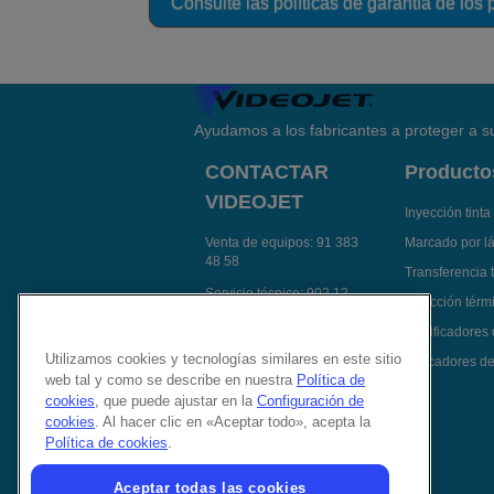
Consulte las políticas de garantía de los
Ayudamos a los fabricantes a proteger a su
CONTACTAR
Producto
VIDEOJET
Inyección tinta
Venta de equipos:
91 383
Marcado por l
48 58
Transferencia 
Servicio técnico:
902 12
Inyección térmi
14 92
Codificadores
Contactar Videojet por e-
Utilizamos cookies y tecnologías similares en este sitio
Aplicadores de
mail
web tal y como se describe en nuestra
Política de
Síguenos en:
cookies
, que puede ajustar en la
Configuración de
cookies
. Al hacer clic en «Aceptar todo», acepta la
Política de cookies
.
Aceptar todas las cookies