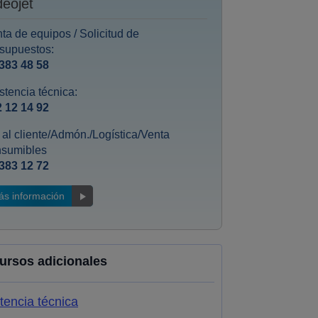
deojet
ta de equipos / Solicitud de
supuestos:
383 48 58
stencia técnica:
 12 14 92
. al cliente/Admón./Logística/Venta
nsumibles
383 12 72
ás información
ursos adicionales
tencia técnica