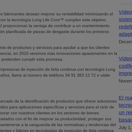
Video
s fabricantes desean mejorar su rentabilidad minimizando el
siste
on la tecnología Long Life Core™ cumplen este objetivo.
J proporcionan la ventaja de contribuir a un mantenimiento
redef
ión planificada de piezas de desgaste durante los primeros
adapt
Decem
te de productos y servicios para ayudar a que los clientes
uencia, en 2015 veremos más innovaciones apasionantes en la
Video
e pretenden cumplir esta promesa.
codif
mpresoras de inyección de tinta continua con tecnología Long
impre
o años, llame al número de teléfono 34 91 383 12 72 o visite
Novem
El nu
ercado de la identificación de productos que ofrece soluciones
tecno
idos para aplicaciones específicas y servicios para el ciclo de
un re
aborar con nuestros clientes en los sectores de bienes
tados con el fin de mejorar su productividad, proteger sus
basad
antenerse a la vanguardia de las normativas y tendencias del
July 1
ientes y líderes en tecnologías de inyección de tinta continua