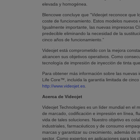
elevada y homogénea.
Blencowe concluye que “Videojet reconoce que lo
coste de funcionamiento. Estos modelos nuevos c
Igualmente importante, las nuevas impresoras CI
predecible eliminando la necesidad de la sustituc
cinco años de funcionamiento.”
Videojet está comprometido con la mejora constan
alcancen sus objetivos operativos. Como consec
tecnología de impresión de inyección de tinta qu
Para obtener más información sobre las nuevas i
Life Core™, incluida la garantía limitada de cinc
http://www.videojet.es
.
Acerca de Videojet
Videojet Technologies es un líder mundial en el m
de marcado, codificación e impresión en línea, flu
vida de tales soluciones. Nuestro objetivo es col
industriales, farmacéuticos y de consumo empaque
marcas y garantizar su crecimiento, además de m
sector. Como expertos en aplicaciones para los cl