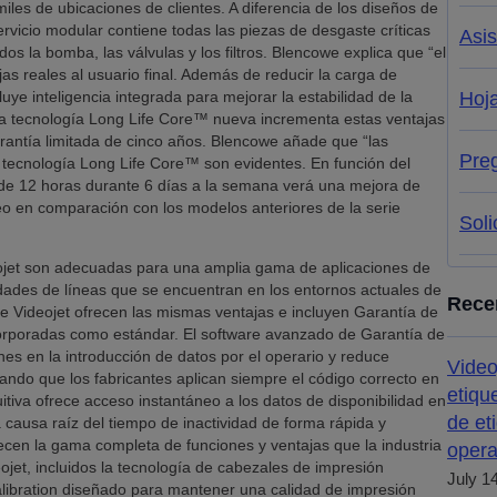
les de ubicaciones de clientes. A diferencia de los diseños de
rvicio modular contiene todas las piezas de desgaste críticas
Asis
 la bomba, las válvulas y los filtros. Blencowe explica que “el
as reales al usuario final. Además de reducir la carga de
uye inteligencia integrada para mejorar la estabilidad de la
Hoja
La tecnología Long Life Core™ nueva incrementa estas ventajas
rantía limitada de cinco años. Blencowe añade que “las
Pre
a tecnología Long Life Core™ son evidentes. En función del
 de 12 horas durante 6 días a la semana verá una mejora de
leo en comparación con los modelos anteriores de la serie
Soli
ojet son adecuadas para una amplia gama de aplicaciones de
ades de líneas que se encuentran en los entornos actuales de
Rece
 Videojet ofrecen las mismas ventajas e incluyen Garantía de
corporadas como estándar. El software avanzado de Garantía de
es en la introducción de datos por el operario y reduce
Video
ando que los fabricantes aplican siempre el código correcto en
etiqu
tuitiva ofrece acceso instantáneo a los datos de disponibilidad en
de et
la causa raíz del tiempo de inactividad de forma rápida y
en la gama completa de funciones y ventajas que la industria
opera
ojet, incluidos la tecnología de cabezales de impresión
July 1
libration diseñado para mantener una calidad de impresión