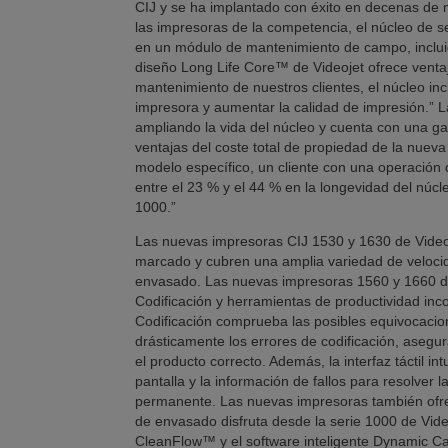
CIJ y se ha implantado con éxito en decenas de mi
las impresoras de la competencia, el núcleo de se
en un módulo de mantenimiento de campo, incluidos
diseño Long Life Core™ de Videojet ofrece ventaj
mantenimiento de nuestros clientes, el núcleo incl
impresora y aumentar la calidad de impresión.” 
ampliando la vida del núcleo y cuenta con una ga
ventajas del coste total de propiedad de la nuev
modelo específico, un cliente con una operación
entre el 23 % y el 44 % en la longevidad del núc
1000.”
Las nuevas impresoras CIJ 1530 y 1630 de Vide
marcado y cubren una amplia variedad de velocid
envasado. Las nuevas impresoras 1560 y 1660 de
Codificación y herramientas de productividad in
Codificación comprueba las posibles equivocacion
drásticamente los errores de codificación, asegur
el producto correcto. Además, la interfaz táctil in
pantalla y la información de fallos para resolver 
permanente. Las nuevas impresoras también ofrec
de envasado disfruta desde la serie 1000 de Vide
CleanFlow™ y el software inteligente Dynamic Ca