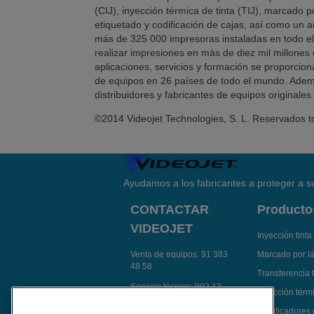
(CIJ), inyección térmica de tinta (TIJ), marcado 
etiquetado y codificación de cajas, así como un a
más de 325 000 impresoras instaladas en todo el 
realizar impresiones en más de diez mil millones 
aplicaciones, servicios y formación se proporci
de equipos en 26 países de todo el mundo. Ademá
distribuidores y fabricantes de equipos originale
©2014 Videojet Technologies, S. L. Reservados t
Ayudamos a los fabricantes a proteger a su
CONTACTAR
Producto
VIDEOJET
Inyección tinta
Venta de equipos:
91 383
Marcado por l
48 58
Transferencia 
Servicio técnico:
902 12
Inyección térmi
14 92
Codificadores