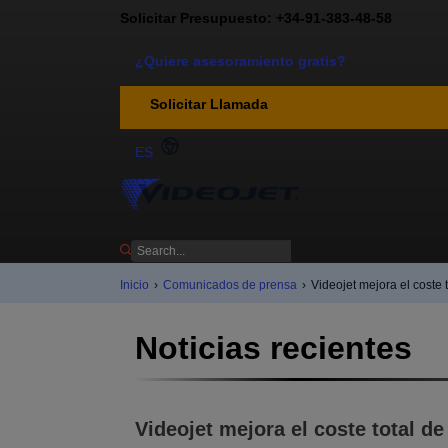
Solicitar Presupuesto: +34-91-383-48-58
¿Quiere asesoramiento gratis?
Solicitar Llamada
ES
Inicio
›
Comunicados de prensa
›
Videojet mejora el coste 
Noticias recientes
Videojet mejora el coste total d