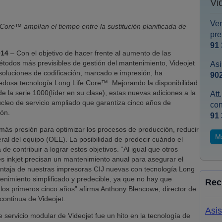
Vi
Ven
ore™ amplían el tiempo entre la sustitución planificada de
pre
91 
014
– Con el objetivo de hacer frente al aumento de las
étodos más previsibles de gestión del mantenimiento, Videojet
Asi
 soluciones de codificación, marcado e impresión, ha
902
dosa tecnología Long Life Core™. Mejorando la disponibilidad
de la serie 1000(líder en su clase), estas nuevas adiciones a la
Att
cleo de servicio ampliado que garantiza cinco años de
co
ión.
91 
 más presión para optimizar los procesos de producción, reducir
M
eral del equipo (OEE). La posibilidad de predecir cuándo el
e contribuir a lograr estos objetivos. “Al igual que otros
es inkjet precisan un mantenimiento anual para asegurar el
entaja de nuestras impresoras CIJ nuevas con tecnología Long
enimiento simplificado y predecible, ya que no hay que
Rec
n los primeros cinco años” afirma Anthony Blencowe, director de
 continua de Videojet.
Asis
 servicio modular de Videojet fue un hito en la tecnología de