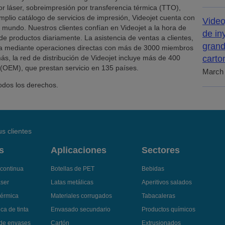
por láser, sobreimpresión por transferencia térmica (TTO),
mplio catálogo de servicios de impresión, Videojet cuenta con
Video
mundo. Nuestros clientes confían en Videojet a la hora de
de in
de productos diariamente. La asistencia de ventas a clientes,
grand
ona mediante operaciones directas con más de 3000 miembros
s, la red de distribución de Videojet incluye más de 400
carto
s (OEM), que prestan servicio en 135 países.
March 
odos los derechos.
s clientes
s
Aplicaciones
Sectores
 continua
Botellas de PET
Bebidas
áser
Latas metálicas
Aperitivos salados
térmica
Materiales corrugados
Tabacaleras
ca de tinta
Envasado secundario
Productos químicos
 de envases
Cartón
Extrusionados