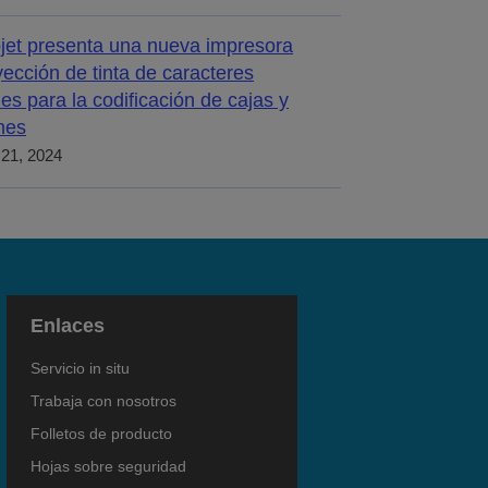
jet presenta una nueva impresora
yección de tinta de caracteres
es para la codificación de cajas y
nes
21, 2024
Enlaces
Servicio in situ
Trabaja con nosotros
Folletos de producto
Hojas sobre seguridad