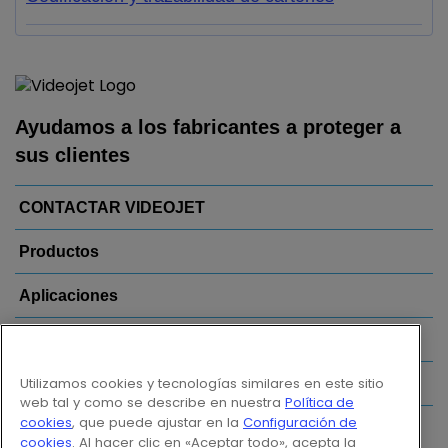
Ayudamos a los fabricantes a proteger a
sus clientes
CONTACTAR VIDEOJET
Productos
Aplicaciones
Sectores
Utilizamos cookies y tecnologías similares en este sitio
Enlaces
web tal y como se describe en nuestra
Política de
cookies
, que puede ajustar en la
Configuración de
Follow us on:
cookies
. Al hacer clic en «Aceptar todo», acepta la