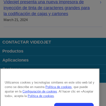
Videojet presenta una nueva impresora de
inyección de tinta de caracteres grandes para
la codificación de cajas y cartones
March 21, 2024
CONTACTAR VIDEOJET
Productos
Aplicaciones
Sectores
Enlaces
Utilizamos cookies y tecnologías similares en este sitio web tal y
Follow us on:
como se describe en nuestra
Política de cookies
, que puede
ajustar en la
Configuración de cookies
. Al hacer clic en «Aceptar
todo», acepta la
Política de cookies
.
© 2026 Videojet Technologies Inc.
Política de privacidad
Política de cookies