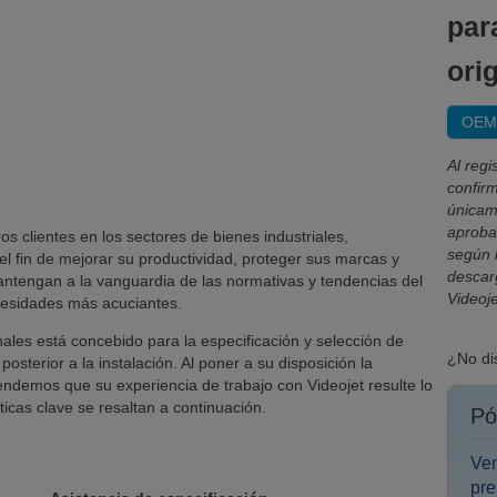
par
ori
OEM 
Al regi
confir
únicam
aprobad
os clientes en los sectores de bienes industriales,
según 
 fin de mejorar su productividad, proteger sus marcas y
descarg
antengan a la vanguardia de las normativas y tendencias del
Videoje
cesidades más acuciantes.
inales está concebido para la especificación y selección de
¿No di
osterior a la instalación. Al poner a su disposición la
endemos que su experiencia de trabajo con Videojet resulte lo
ticas clave se resaltan a continuación.
Pó
Ven
pre