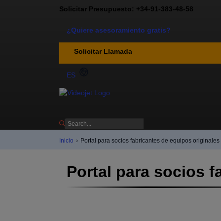
Solicitar Presupuesto: +34-91-383-48-58
¿Quiere asesoramiento gratis?
Solicitar Llamada
ES
Inicio
›
Portal para socios fabricantes de equipos originales
Portal para socios f