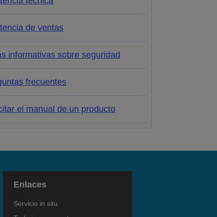
tencia técnica
tencia de ventas
s informativas sobre seguridad
guntas frecuentes
citar el manual de un producto
Enlaces
Servicio in situ