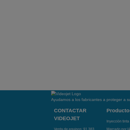
Ayudamos a los fabricantes a proteger a su
CONTACTAR
Producto
VIDEOJET
Inyección tinta
Venta de equipos:
91 383
Marcado por l