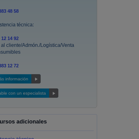
383 48 58
stencia técnica:
 12 14 92
. al cliente/Admón./Logística/Venta
nsumibles
383 12 72
ás información
ble con un especialista
ursos adicionales