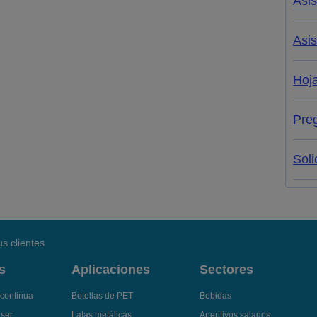
Asis
Asis
Hoja
Pre
Soli
s clientes
s
Aplicaciones
Sectores
 continua
Botellas de PET
Bebidas
áser
Latas metálicas
Aperitivos salados