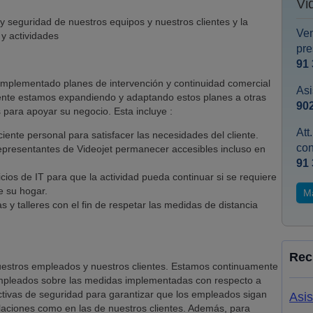
Vi
 seguridad de nuestros equipos y nuestros clientes y la
Ven
 y actividades
pre
91 
 implementado planes de intervención y continuidad comercial
Asi
ente estamos expandiendo y adaptando estos planes a otras
902
para apoyar su negocio. Esta incluye :
Att
ciente personal para satisfacer las necesidades del cliente.
co
epresentantes de Videojet permanecer accesibles incluso en
91 
icios de IT para que la actividad pueda continuar si se requiere
e su hogar.
M
 y talleres con el fin de respetar las medidas de distancia
Rec
 nuestros empleados y nuestros clientes. Estamos continuamente
 empleados sobre las medidas implementadas con respecto a
ivas de seguridad para garantizar que los empleados sigan
Asis
talaciones como en las de nuestros clientes. Además, para