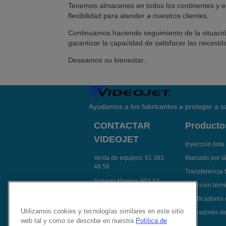
Tenemos almacenes en todos los continentes y 
flexibilidad para atender a nuestros clientes.
Continuamos haciendo seguimiento de la situació
garantizar la capacidad de satisfacer las necesid
Deseamos su bienestar.
Ayudamos a los fabricantes a proteger a su
CONTACTAR
Producto
VIDEOJET
Inyección tinta
Venta de equipos:
91 383
Marcado por l
48 58
Transferencia 
Servicio técnico:
902 12
Inyección térmi
14 92
Codificadores
Contactar Videojet por e-
Utilizamos cookies y tecnologías similares en este sitio
Aplicadores de
mail
web tal y como se describe en nuestra
Política de