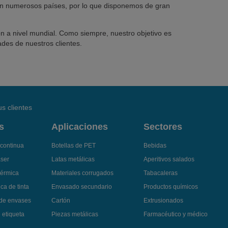
en numerosos países, por lo que disponemos de gran
n a nivel mundial. Como siempre, nuestro objetivo es
ades de nuestros clientes.
s clientes
s
Aplicaciones
Sectores
 continua
Botellas de PET
Bebidas
áser
Latas metálicas
Aperitivos salados
térmica
Materiales corrugados
Tabacaleras
ca de tinta
Envasado secundario
Productos químicos
 de envases
Cartón
Extrusionados
 etiqueta
Piezas metálicas
Farmacéutico y médico