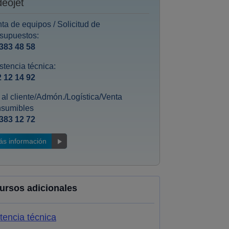
deojet
ta de equipos / Solicitud de
supuestos:
383 48 58
stencia técnica:
 12 14 92
. al cliente/Admón./Logística/Venta
nsumibles
383 12 72
ás información
ursos adicionales
tencia técnica