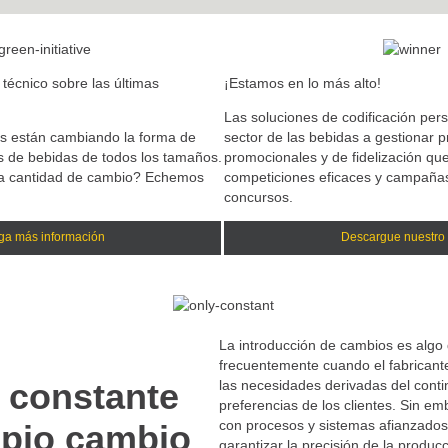
técnico sobre las últimas
¡Estamos en lo más alto!
Las soluciones de codificación per
cas están cambiando la forma de
sector de las bebidas a gestionar 
es de bebidas de todos los tamaños.
promocionales y de fidelización que
ta cantidad de cambio? Echemos
competiciones eficaces y campaña
concursos.
ga más información
Descargue nuestro f
La introducción de cambios es algo
frecuentemente cuando el fabricant
 constante
las necesidades derivadas del cont
preferencias de los clientes. Sin em
con procesos y sistemas afianzado
opio cambio
garantizar la precisión de la produc