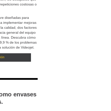
repeticiones costosas o
are diseñadas para
s a implementar mejoras
 la calidad, dos factores
acia general del equipo
la línea. Descubra cómo
 99,9 % de los problemas
 solución de Videojet.
ión
como envases
s.