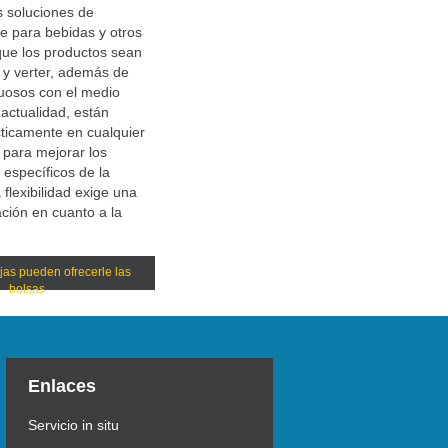
 soluciones de
le para bebidas y otros
que los productos sean
r y verter, además de
tuosos con el medio
 actualidad, están
cticamente en cualquier
para mejorar los
 específicos de la
 flexibilidad exige una
ación en cuanto a la
jas pueden ofrecerle las
bolsas
Enlaces
Servicio in situ