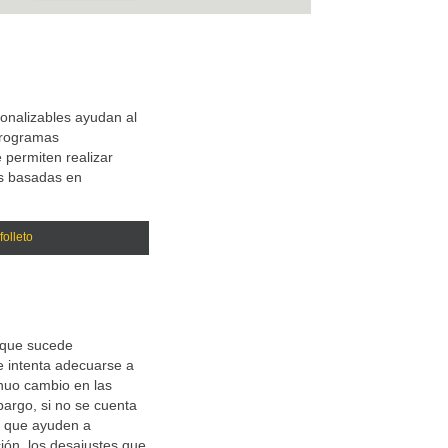
sonalizables ayudan al
programas
 permiten realizar
s basadas en
olleto
 que sucede
e intenta adecuarse a
inuo cambio en las
bargo, si no se cuenta
s que ayuden a
ción, los desajustes que