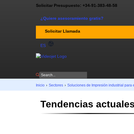
Solicitar Presupuesto: +34-91-383-48-58
¿Quiere asesoramiento gratis?
Solicitar Llamada
ES
Inicio
›
Sectores
›
Soluciones de Impresión industrial para 
Tendencias actuales