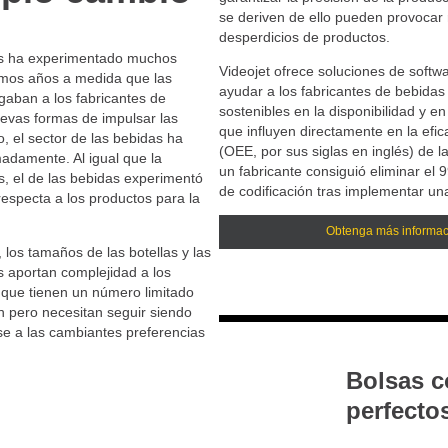
se deriven de ello pueden provocar 
desperdicios de productos.
das ha experimentado muchos
Videojet ofrece soluciones de softw
imos años a medida que las
ayudar a los fabricantes de bebida
gaban a los fabricantes de
sostenibles en la disponibilidad y en
evas formas de impulsar las
que influyen directamente en la efic
o, el sector de las bebidas ha
(OEE, por sus siglas en inglés) de 
adamente. Al igual que la
un fabricante consiguió eliminar el
s, el de las bebidas experimentó
de codificación tras implementar una
especta a los productos para la
Obtenga más informac
 los tamaños de las botellas y las
s aportan complejidad a los
 que tienen un número limitado
n pero necesitan seguir siendo
se a las cambiantes preferencias
Bolsas 
perfecto