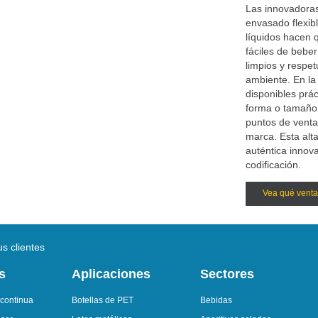
Las innovadoras
envasado flexib
líquidos hacen 
fáciles de bebe
limpios y respe
ambiente. En la
disponibles prá
forma o tamaño 
puntos de venta
marca. Esta alta
auténtica innov
codificación.
Vea qué venta
s clientes
s
Aplicaciones
Sectores
 continua
Botellas de PET
Bebidas