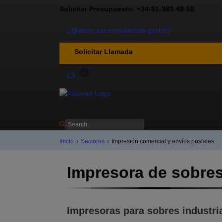
Solicitar Presupuesto: +34-91-383-48-58
¿Quiere asesoramiento gratis?
Solicitar Llamada
ES
Inicio
›
Sectores
›
Impresión comercial y envíos postales
Impresora de sobres
Impresoras para sobres industri