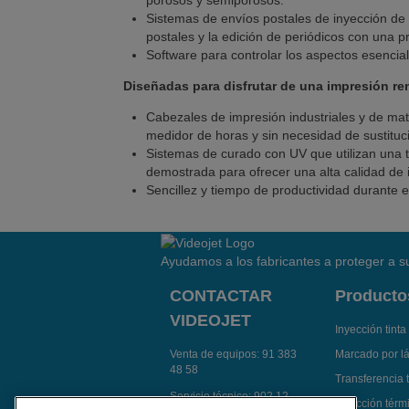
porosos y semiporosos.
Sistemas de envíos postales de inyección de ti
postales y la edición de periódicos con una 
Software para controlar los aspectos esencial
Diseñadas para disfrutar de una impresión re
Cabezales de impresión industriales y de matr
medidor de horas y sin necesidad de sustituc
Sistemas de curado con UV que utilizan una t
demostrada para ofrecer una alta calidad de 
Sencillez y tiempo de productividad durante e
Ayudamos a los fabricantes a proteger a su
CONTACTAR
Producto
VIDEOJET
Inyección tinta
Venta de equipos:
91 383
Marcado por l
48 58
Transferencia 
Servicio técnico:
902 12
Inyección térmi