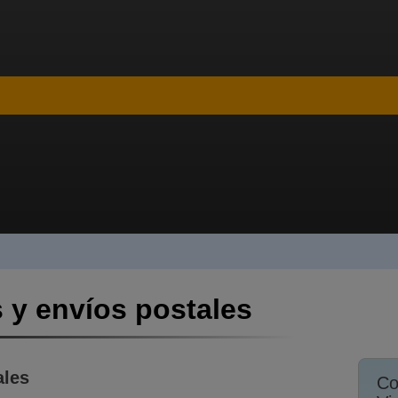
 y envíos postales
ales
Co