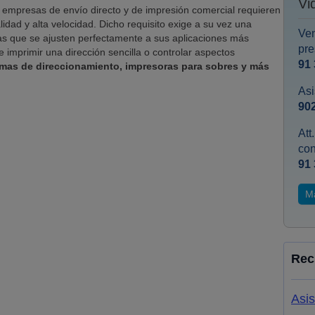
Vi
s empresas de envío directo y de impresión comercial requieren
idad y alta velocidad. Dicho requisito exige a su vez una
Ven
tas que se ajusten perfectamente a sus aplicaciones más
pre
imprimir una dirección sencilla o controlar aspectos
91 
emas de direccionamiento, impresoras para sobres y más
Asi
902
Att
co
91 
M
Rec
Asis