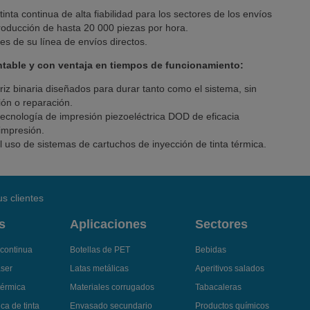
nta continua de alta fiabilidad para los sectores de los envíos
producción de hasta 20 000 piezas por hora.
es de su línea de envíos directos.
ntable y con ventaja en tiempos de funcionamiento:
iz binaria diseñados para durar tanto como el sistema, sin
ión o reparación.
ecnología de impresión piezoeléctrica DOD de eficacia
impresión.
l uso de sistemas de cartuchos de inyección de tinta térmica.
s clientes
s
Aplicaciones
Sectores
 continua
Botellas de PET
Bebidas
áser
Latas metálicas
Aperitivos salados
térmica
Materiales corrugados
Tabacaleras
ca de tinta
Envasado secundario
Productos químicos