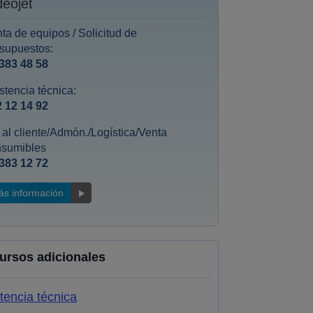
deojet
ta de equipos / Solicitud de
supuestos:
383 48 58
stencia técnica:
 12 14 92
. al cliente/Admón./Logística/Venta
nsumibles
383 12 72
ás información
ursos adicionales
tencia técnica