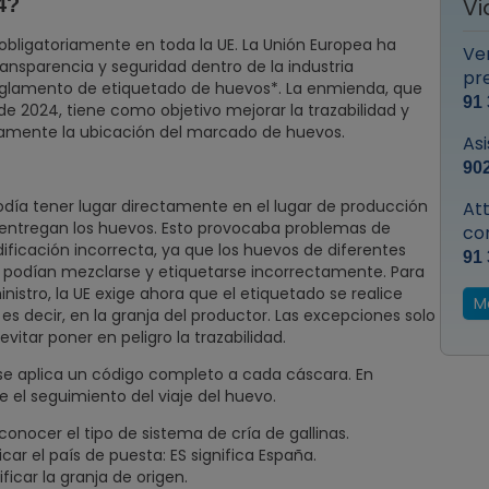
4?
Vi
 obligatoriamente en toda la UE. La Unión Europea ha
Ven
sparencia y seguridad dentro de la industria
pr
reglamento de etiquetado de huevos*. La enmienda, que
91 
de 2024, tiene como objetivo mejorar la trazabilidad y
laramente la ubicación del marcado de huevos.
Asi
902
podía tener lugar directamente en el lugar de producción
At
e entregan los huevos. Esto provocaba problemas de
co
dificación incorrecta, ya que los huevos de diferentes
91 
n podían mezclarse y etiquetarse incorrectamente. Para
nistro, la UE exige ahora que el etiquetado se realice
M
es decir, en la granja del productor. Las excepciones solo
vitar poner en peligro la trazabilidad.
 se aplica un código completo a cada cáscara. En
el seguimiento del viaje del huevo.
conocer el tipo de sistema de cría de gallinas.
icar el país de puesta: ES significa España.
icar la granja de origen.