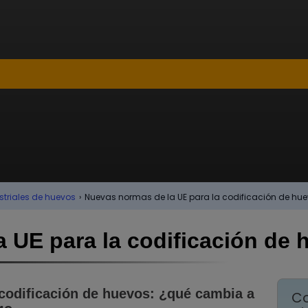
triales de huevos
›
Nuevas normas de la UE para la codificación de hu
 UE para la codificación de 
codificación de huevos: ¿qué cambia a
Co