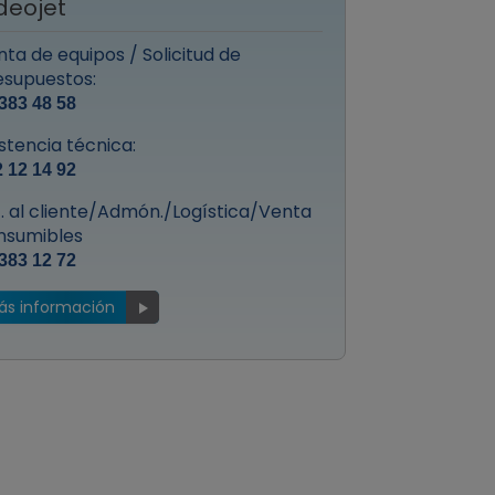
deojet
ta de equipos / Solicitud de
esupuestos:
383 48 58
stencia técnica:
 12 14 92
t. al cliente/Admón./Logística/Venta
nsumibles
383 12 72
ás información