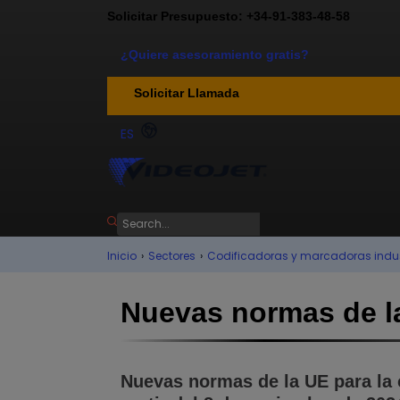
Solicitar Presupuesto: +34-91-383-48-58
¿Quiere asesoramiento gratis?
Solicitar Llamada
ES
Inicio
›
Sectores
›
Codificadoras y marcadoras indus
Nuevas normas de la
Nuevas normas de la UE para la 