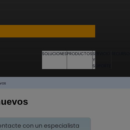
SOLUCIONES
PRODUCTOS
SERVICIO
RECURSO
Y
SOPORTE
evos
huevos
ntacte con un especialista