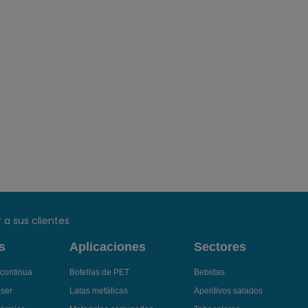
 a sus clientes
s
Aplicaciones
Sectores
 continua
Botellas de PET
Bebidas
áser
Latas metálicas
Aperitivos salados