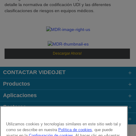
detalle la normativa de codificación UDI y las diferentes
clasificaciones de riesgos en equipos médicos.
Descargar Ahora!
CONTACTAR VIDEOJET
Productos
Aplicaciones
Sectores
Enlaces
Utilizamos cookies y tecnologías similares en este sitio web tal y
Follow us on:
como se describe en nuestra
Política de cookies
, que puede
ajustar en la
Configuración de cookies
. Al hacer clic en «Aceptar