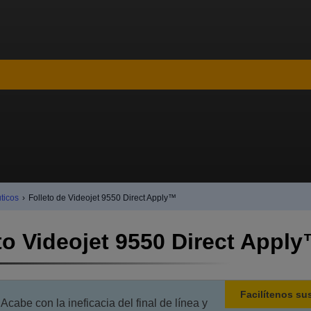
ticos
›
Folleto de Videojet 9550 Direct Apply™
o Videojet 9550 Direct Appl
Facilítenos su
Acabe con la ineficacia del final de línea y