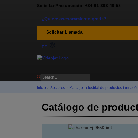
Solicitar Presupuesto: +34-91-383-48-58
¿Quiere asesoramiento gratis?
Solicitar Llamada
ES
Inicio
›
Sectores
›
Marcaje industrial de productos farmacéu
Catálogo de product