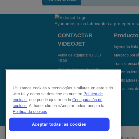
Ayudamos a los fabricantes a proteger a su
CONTACTAR
Producto
VIDEOJET
Inyección tinta
Venta de equipos:
91 383
Marcado por l
48 58
Transferencia 
Servicio técnico:
902 12
Inyección térmi
14 92
Codificadores
Contactar Videojet por e-
Utilizamos cookies y tecnologías similares en este sitio
Aplicadores de
mail
web tal y como se describe en nuestra
Política de
Síguenos en:
cookies
, que puede ajustar en la
Configuración de
cookies
. Al hacer clic en «Aceptar todo», acepta la
Política de cookies
.
Aceptar todas las cookies
Política de privacidad
Política de cookies