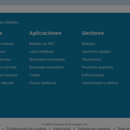
s clientes
s
Aplicaciones
Sectores
 continua
Botellas de PET
Bebidas
áser
Latas metálicas
Aperitivos salados
térmica
Materiales corrugados
Tabacaleras
ca de tinta
Envasado secundario
Productos químicos
 de envases
Cartón
Extrusionados
 etiqueta
Piezas metálicas
Farmacéutico y médico
© 2026 Videojet Technologies Inc.
Configuración de cookies
Aviso legal
Trabaja con nosotros
Texto ad