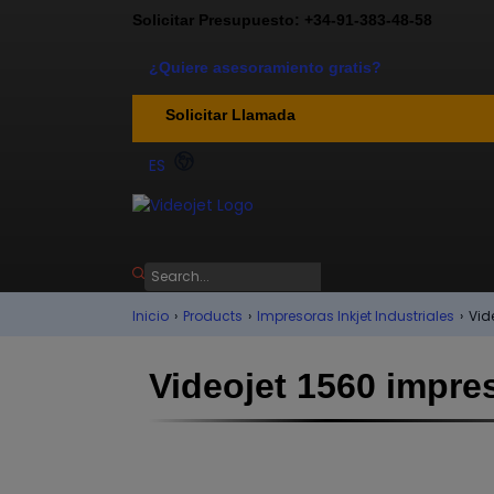
Solicitar Presupuesto: +34-91-383-48-58
¿Quiere asesoramiento gratis?
Solicitar Llamada
ES
Inicio
›
Products
›
Impresoras Inkjet Industriales
›
Vid
Videojet 1560 impres