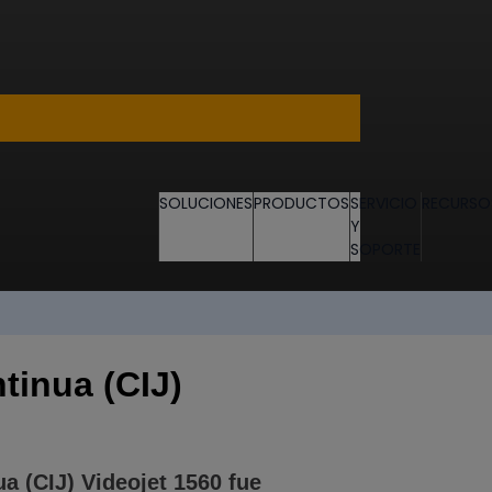
SOLUCIONES
PRODUCTOS
SERVICIO
RECURSO
Y
SOPORTE
tinua (CIJ)
a (CIJ) Videojet 1560 fue