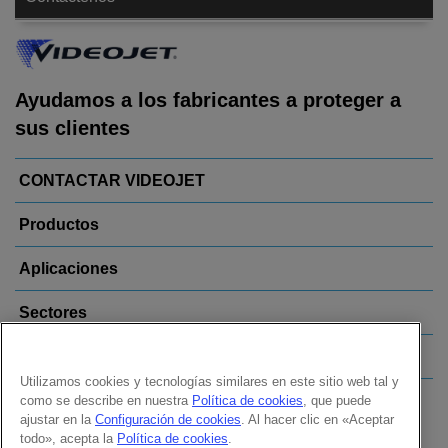
Ayudamos a los fabricantes a proteger a
sus clientes
CONTACTAR VIDEOJET
Productos
Aplicaciones
Sectores
Enlaces
Utilizamos cookies y tecnologías similares en este sitio web tal y
como se describe en nuestra
Política de cookies
, que puede
Follow us on:
ajustar en la
Configuración de cookies
. Al hacer clic en «Aceptar
todo», acepta la
Política de cookies
.