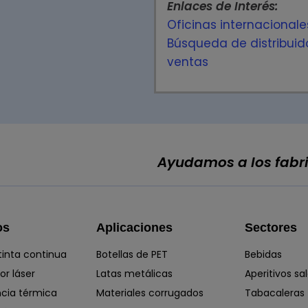
Enlaces de Interés:
Oficinas internacionale
Búsqueda de distribuido
ventas
Ayudamos a los fabri
os
Aplicaciones
Sectores
tinta continua
Botellas de PET
Bebidas
r láser
Latas metálicas
Aperitivos sa
ncia térmica
Materiales corrugados
Tabacaleras