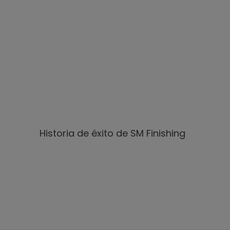
Ver galería
Ver galería
de imágenes
de imágenes
Historia de éxito de SM Finishing