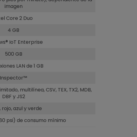
imagen
tel Core 2 Duo
4 GB
s® IoT Enterprise
500 GB
xiones LAN de 1 GB
Inspector™
elimitado, multilínea, CSV, TEX, TX2, MDB,
DBF y JS2
 rojo, azul y verde
0/80 psi) de consumo mínimo