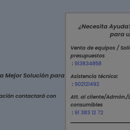
¿Necesita Ayuda
para u
Venta de equipos / Soli
presupuestos
:
913834858
la Mejor Solución para
Asistencia técnica:
:
902121492
cación contactará con
Att. al cliente/Admón./
consumibles
:
91 383 12 72