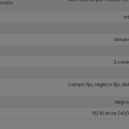
ucción
In
Window
2 cone
Campo fijo, registro fijo, d
Negro,
15/30 litros (4