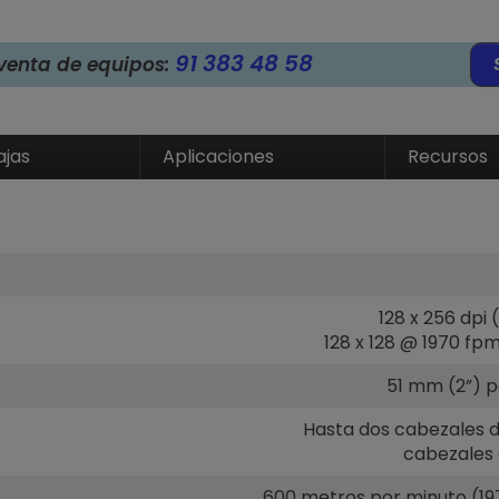
91 383 48 58
venta de equipos:
ajas
Aplicaciones
Recursos
128 x 256 dpi 
128 x 128 @ 1970 f
51 mm (2”) p
Hasta dos cabezales d
cabezales 
600 metros por minuto (197