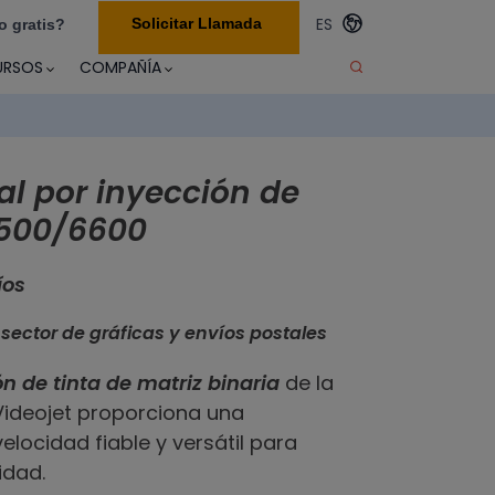
ES
Solicitar Llamada
o gratis?
URSOS
COMPAÑÍA
al por inyección de
6500/6600
íos
 sector de gráficas y envíos postales
n de tinta de matriz binaria
de la
ideojet proporciona una
velocidad fiable y versátil para
idad.