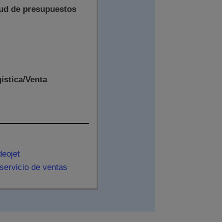
tud de presupuestos
gística/Venta
deojet
servicio de ventas