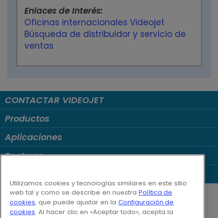
Enlaces de Interés:
Oficinas internacionales Videojet
Búsqueda de distribuidor y servicio de
ventas
CONTACTAR VIDEOJET
Productos
Aplicaciones
Sectores
Enlaces
Utilizamos cookies y tecnologías similares en este sitio
Follow us on:
web tal y como se describe en nuestra
Política de
cookies
, que puede ajustar en la
Configuración de
cookies
. Al hacer clic en «Aceptar todo», acepta la