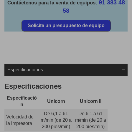
91 383 48
Contáctenos para la venta de equipos:
58
Solicite un presupuesto de equipo
Especificaciones
Especificaciones
Especificació
Unicorn
Unicorn II
n
De 6,1 a 61
De 6,1 a 61
Velocidad de
m/min (de 20 a
m/min (de 20 a
la impresora
200 pies/min)
200 pies/min)