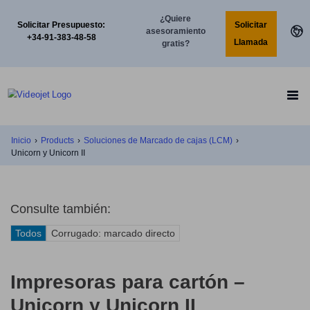
¿Quiere
Solicitar
Solicitar Presupuesto:
asesoramiento
+34-91-383-48-58
Llamada
gratis?
Inicio
›
Products
›
Soluciones de Marcado de cajas (LCM)
›
Unicorn y Unicorn II
Consulte también:
Todos
Corrugado: marcado directo
Impresoras para cartón –
Unicorn y Unicorn II