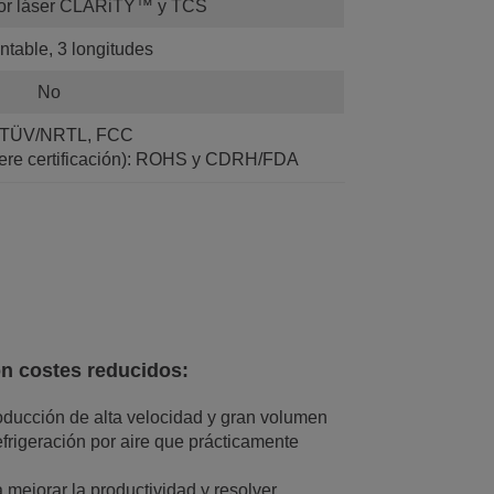
dor láser CLARiTY™ y TCS
table, 3 longitudes
No
 TÜV/NRTL, FCC
iere certificación): ROHS y CDRH/FDA
on costes reducidos:
roducción de alta velocidad y gran volumen
frigeración por aire que prácticamente
mejorar la productividad y resolver