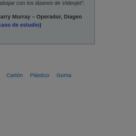
rabajar con los láseres de Videojet”.
arry Murray – Operador, Diageo
caso de estudio
)
Cartón
Plástico
Goma
Metal
Ver galería
Ver web
de imágenes
Madera y Madera