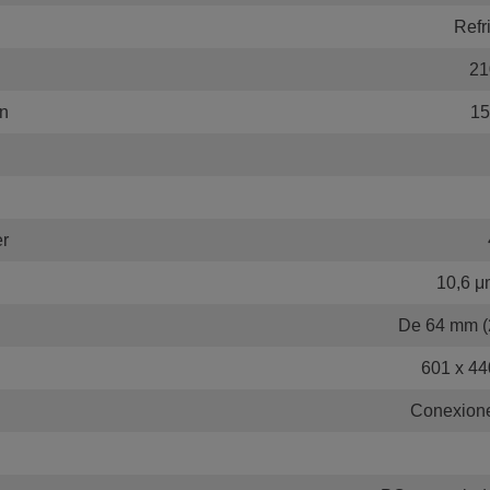
Refr
21
ón
15
er
10,6 μ
De 64 mm (2
601 x 44
Conexione