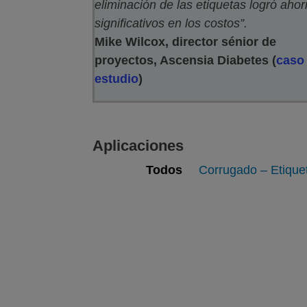
eliminación de las etiquetas logró ahor
significativos en los costos”.
Mike Wilcox, director sénior de
proyectos, Ascensia Diabetes
(
caso
estudio
)
Aplicaciones
Todos
Corrugado – Etique
Corrugado – Etiquetado
Film
Ver galería
Ver web
de imágenes
Cartón