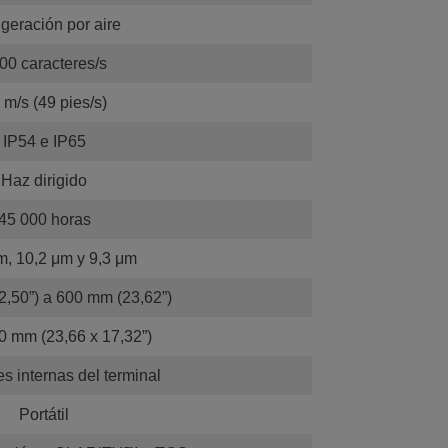
igeración por aire
00 caracteres/s
 m/s (49 pies/s)
IP54 e IP65
Haz dirigido
45 000 horas
m, 10,2 μm y 9,3 μm
,50”) a 600 mm (23,62”)
0 mm (23,66 x 17,32”)
s internas del terminal
Portátil