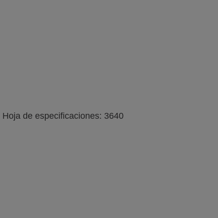
Ver galería
Ver web
de imágenes
Hoja de especificaciones: 3640