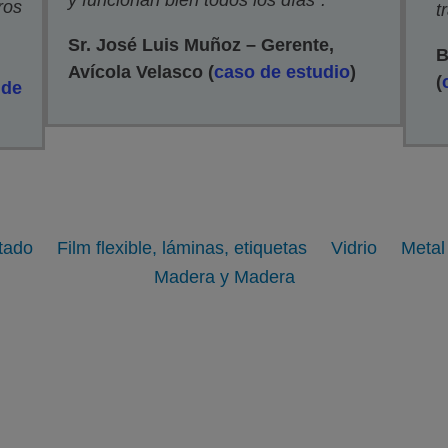
y funcionan bien todos los días”.
ros
t
Sr. José Luis Muñoz – Gerente,
B
Avícola Velasco
(
caso de estudio
)
(
 de
tado
Film flexible, láminas, etiquetas
Vidrio
Metal
Madera y Madera
 flexible, láminas, etiquetas
Vidrio
Ver galería
Ver galería
Ver web
Ver web
de imágenes
de imágenes
Plástico
Goma