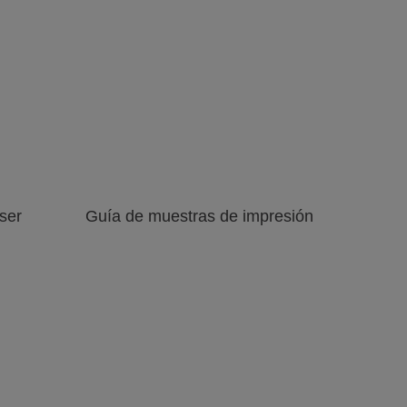
Ver galería
Ver galería
Ver web
Ver web
de imágenes
de imágenes
ser
Guía de muestras de impresión