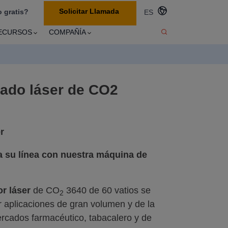
Solicitar Llamada
 gratis?
ES
ECURSOS
COMPAÑÍA
ado láser de CO2
r
a su línea con nuestra máquina de
r láser
de CO
3640 de 60 vatios se
2
 aplicaciones de gran volumen y de la
rcados farmacéutico, tabacalero y de