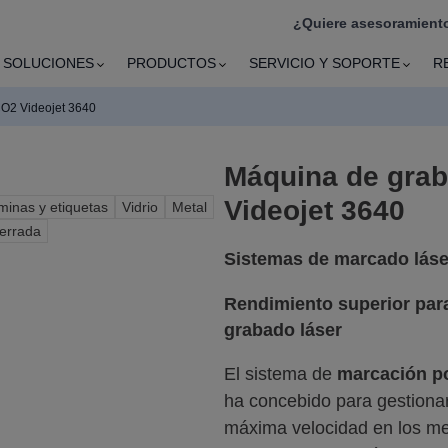
¿Quiere asesoramiento
SOLUCIONES
PRODUCTOS
SERVICIO Y SOPORTE
R
CO2 Videojet 3640
Máquina de grab
Videojet 3640
áminas y etiquetas
Vidrio
Metal
errada
Sistemas de marcado láse
Rendimiento superior par
grabado láser
El sistema de
marcación po
ha concebido para gestionar
máxima velocidad en los me