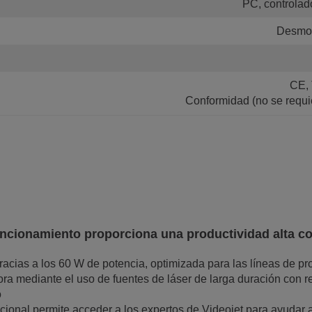
PC, controla
Desmon
CE,
Conformidad (no se requ
uncionamiento proporciona una productividad alta c
racias a los 60 W de potencia, optimizada para las líneas de p
ra mediante el uso de fuentes de láser de larga duración con re
o
ional permite acceder a los expertos de Videojet para ayudar a 