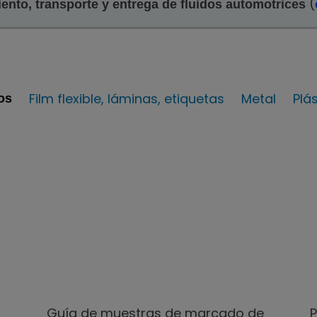
(
nto, transporte y entrega de fluidos automotrices
Film flexible, láminas, etiquetas
Metal
Plá
os
Metal
Plástico
Ver galería
Ver galería
Ver web
Ver web
e imágenes
de imágenes
Guía de muestras de marcado de
P