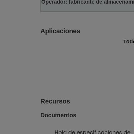
Operador: fabricante de almacenamie
Aplicaciones
Tod
Film flexible, láminas, etiquetas
Ver galería
Ver web
de imágenes
d
Recursos
Documentos
Hoja de especificaciones de