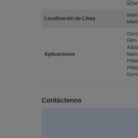
Marc
Localización de Línea
Marc
Corr
Film
Alba
Meta
Aplicaciones
Plás
Plás
Go
Contáctenos