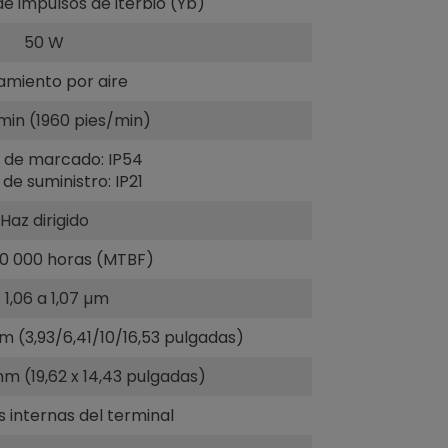
de impulsos de iterbio (Yb)
50 W
iamiento por aire
in (1960 pies/min)
 de marcado: IP54
de suministro: IP21
Haz dirigido
00 000 horas (MTBF)
 1,06 a 1,07 µm
 (3,93/6,41/10/16,53 pulgadas)
mm (19,62 x 14,43 pulgadas)
 internas del terminal