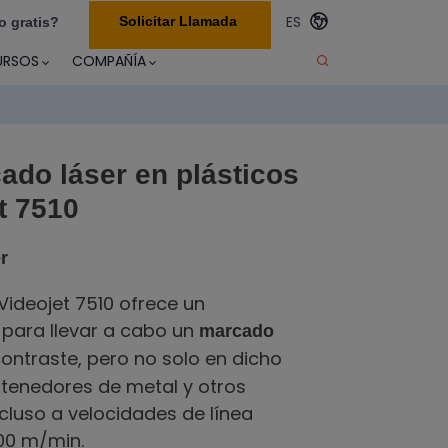
ES
Solicitar Llamada
o gratis?
URSOS
COMPAÑÍA
ado láser en plásticos
t 7510
r
 Videojet 7510 ofrece un
 para llevar a cabo un
marcado
ontraste, pero no solo en dicho
ntenedores de metal y otros
ncluso a velocidades de línea
00 m/min.