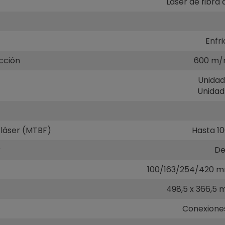
Láser de fibra 
Enfr
cción
600 m/m
Unidad
Unidad 
 láser (MTBF)
Hasta 1
r
De
100/163/254/420 mm
498,5 x 366,5 
Conexiones