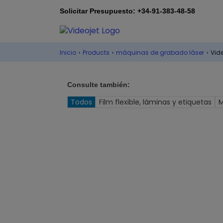
Solicitar Presupuesto: +34-91-383-48-58
Inicio
›
Products
›
máquinas de grabado láser
›
Vide
Consulte también:
Todos
Film flexible, láminas y etiquetas
M