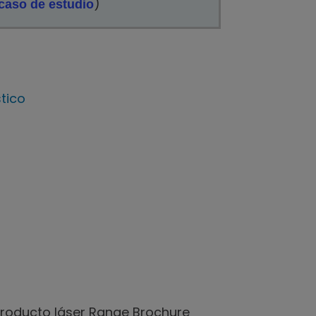
)
caso de estudio
stico
roducto láser Range Brochure