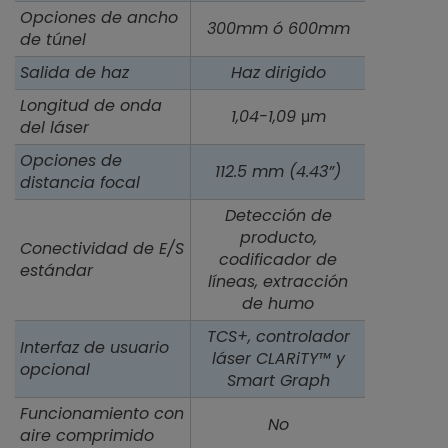
Opciones de ancho
300mm ó 600mm
de túnel
Salida de haz
Haz dirigido
Longitud de onda
1,04-1,09 μm
del láser
Opciones de
112.5 mm (4.43”)
distancia focal
Detección de
producto,
Conectividad de E/S
codificador de
estándar
líneas, extracción
de humo
TCS+, controlador
Interfaz de usuario
láser CLARiTY™ y
opcional
Smart Graph
Funcionamiento con
No
aire comprimido