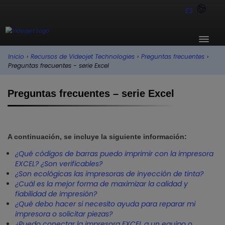
ES
Inicio
›
Recursos de Videojet Technologies
›
Preguntas frecuentes
›
Preguntas frecuentes - serie Excel
Preguntas frecuentes – serie Excel
A continuación, se incluye la siguiente información:
¿Qué códigos de barras puedo imprimir con la impresora
EXCEL? ¿Son verificables?
¿Son ecológicas las impresoras de inyección de tinta?
¿Cuál es la mejor forma de maximizar la calidad y
fiabilidad de impresión?
¿Qué debo hacer si necesito ayuda para reparar mi
impresora o solicitar piezas?
¿Puedo conectar la impresora EXCEL a un equipo o