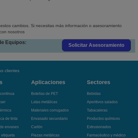
estos cambios. Si necesitas más información o asesoramiento
 con nosotros
de Equipos:
Solicitar
Asesoramiento
s clientes
s
Aplicaciones
Sectores
 continua
Botellas de PET
Bebidas
áser
Latas metálicas
Aperitivos salados
térmica
Materiales corrugados
Tabacaleras
ca de tinta
Envasado secundario
Productos químicos
 de envases
Cartón
Extrusionados
 etiqueta
Piezas metálicas
Farmacéutico y médico