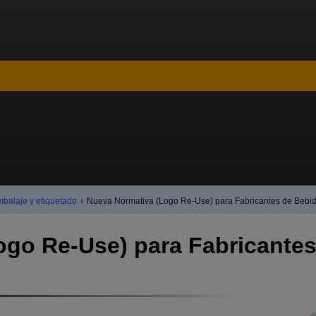
mbalaje y etiquetado
›
Nueva Normativa (Logo Re-Use) para Fabricantes de Bebi
ogo Re-Use) para Fabricante