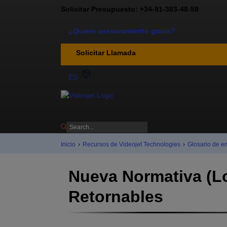
Solicitar Presupuesto: +34-91-383-48-58
¿Quiere asesoramiento gratis?
Solicitar Llamada
ES
Inicio
›
Recursos de Videojet Technologies
›
Glosario de e
Nueva Normativa (L
Retornables