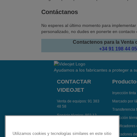
Contáctanos
No esperes al último momento para implementar 
personalizado, no dudes en ponerte en contacto
Contactenos para la Venta 
+34 91 198 44 05
Ayudamos a los fabricantes a proteger a su
CONTACTAR
Producto
VIDEOJET
Inyección tinta
Venta de equipos:
91 383
Marcado por l
48 58
Transferencia 
Servicio técnico:
902 12
Inyección térmi
14 92
Codificadores
Contactar Videojet por e-
Utilizamos cookies y tecnologías similares en este sitio
Aplicadores de
mail