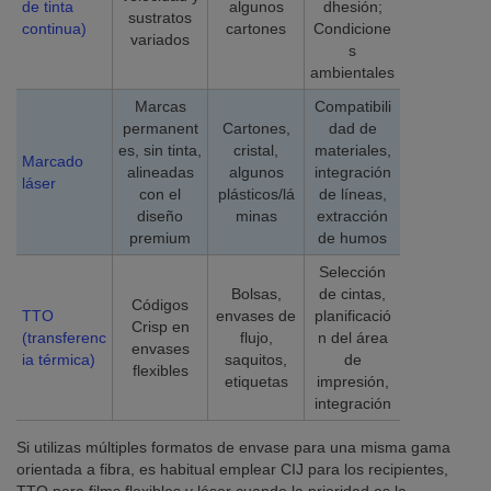
de tinta
algunos
dhesión;
sustratos
continua)
cartones
Condicione
variados
s
ambientales
Marcas
Compatibili
permanent
Cartones,
dad de
es, sin tinta,
cristal,
materiales,
Marcado
alineadas
algunos
integración
láser
con el
plásticos/lá
de líneas,
diseño
minas
extracción
premium
de humos
Selección
Bolsas,
de cintas,
Códigos
TTO
envases de
planificació
Crisp en
(transferenc
flujo,
n del área
envases
ia térmica)
saquitos,
de
flexibles
etiquetas
impresión,
integración
Si utilizas múltiples formatos de envase para una misma gama
orientada a fibra, es habitual emplear CIJ para los recipientes,