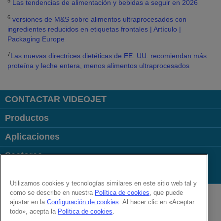
5
Las tendencias de alimentación y bebidas a seguir en 2026
6
versiones de M&S sobre alimentos ultraprocesados con
ingredientes reducidos en etiquetas frontales | Artículo |
Packaging Europe
7
Las nuevas directrices dietéticas de EE. UU. recomiendan más
proteína y leche entera, menos alimentos ultraprocesados
CONTACTAR VIDEOJET
Productos
Aplicaciones
Sectores
Enlaces
Utilizamos cookies y tecnologías similares en este sitio web tal y
Follow us on:
como se describe en nuestra
Política de cookies
, que puede
ajustar en la
Configuración de cookies
. Al hacer clic en «Aceptar
todo», acepta la
Política de cookies
.
© 2026 Videojet Technologies Inc.