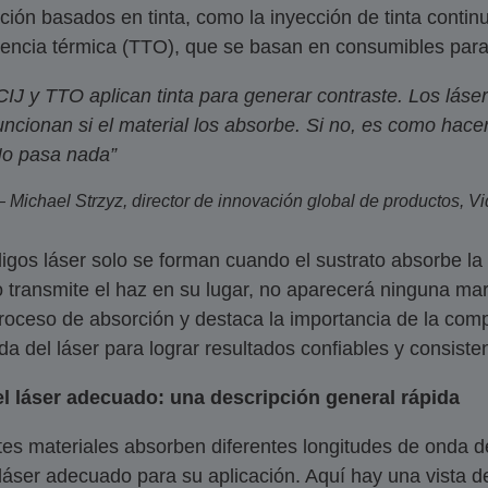
ación basados en tinta, como la inyección de tinta contin
rencia térmica (TTO), que se basan en consumibles para 
CIJ y TTO aplican tinta para generar contraste. Los láser
uncionan si el material los absorbe. Si no, es como hacer 
o pasa nada”
 Michael Strzyz, director de innovación global de productos, Vi
igos láser solo se forman cuando el sustrato absorbe la e
 o transmite el haz en su lugar, no aparecerá ninguna mar
roceso de absorción y destaca la importancia de la compat
a del láser para lograr resultados confiables y consiste
el láser adecuado: una descripción general rápida
tes materiales absorben diferentes longitudes de onda de 
 láser adecuado para su aplicación. Aquí hay una vista de