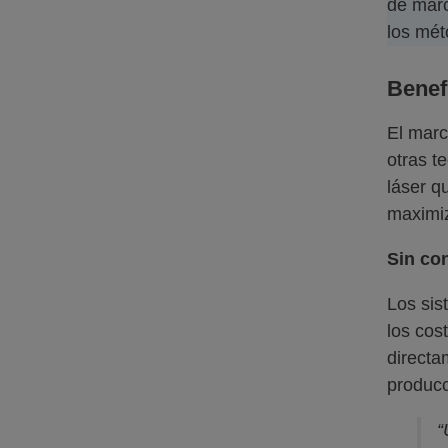
de marc
los mét
Benef
El marc
otras t
láser q
maximiz
Sin co
Los sis
los cos
directa
producc
“