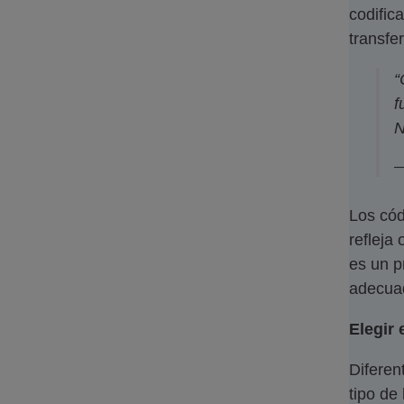
codific
transfe
“
f
N
—
Los cód
refleja
es un p
adecuad
Elegir 
Diferen
tipo de