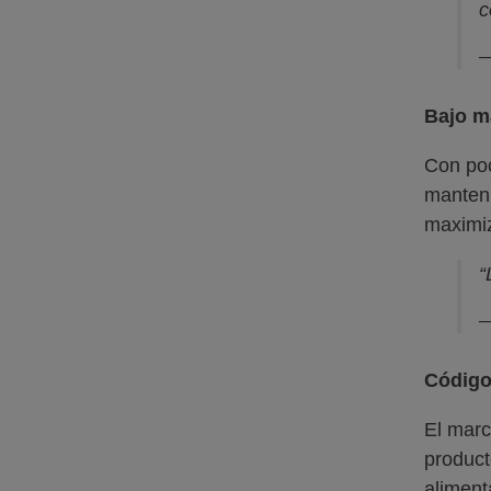
c
—
Bajo m
Con poc
manteni
maximiz
“
—
Código
El marc
product
aliment