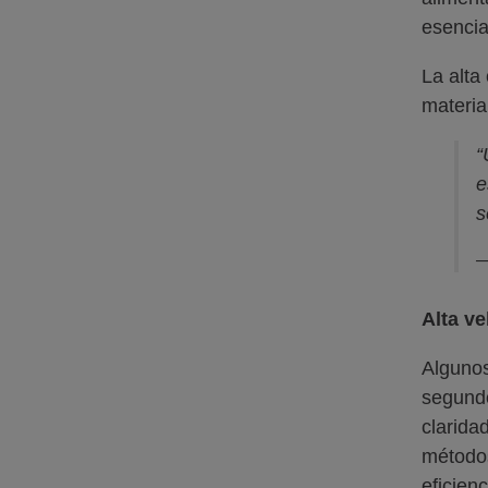
esencia
La alta
materia
“
e
s
—
Alta ve
Algunos
segundo
clarida
métodos
eficien