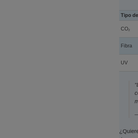
Tipo de
CO₂
Fibra
UV
“
c
m
—
¿Quiere