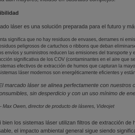
ibilidad
ado láser es una solución preparada para el futuro y má
inta significa que no hay residuos de envases, derrames ni emi
residuos peligrosos de cartuchos o ribbons que deban eliminars
s envíos y suministros reducen las emisiones del transporte y e
ción significativa de los COV (contaminantes en el aire que se
sistemas efectivos de extracción de humos que capturan la mayo
sistemas láser modernos son energéticamente eficientes y están 
El marcado láser se alinea perfectamente con nuestros ob
onsumibles, sin desperdicio y con un uso mínimo de ene
 Max Owen, director de producto de láseres, Videojet
i bien los sistemas láser utilizan filtros de extracción 
able, el impacto ambiental general sigue siendo signifi