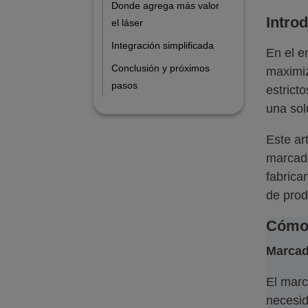
Donde agrega más valor
Intro
el láser
Integración simplificada
En el e
Conclusión y próximos
maximiz
pasos
estrict
una sol
Este ar
marcado
fabrica
de prod
Cómo 
Marcad
El marc
necesid