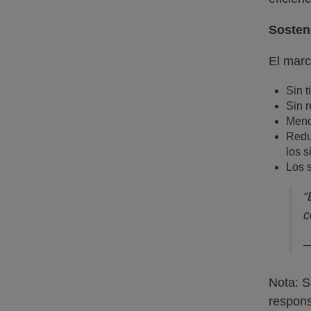
Sosten
El marc
Sin t
Sin 
Meno
Reduc
los 
Los 
“
c
—
Nota: S
respons