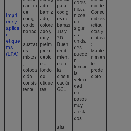
dores
cación
ado
para
mo de
mecá
de
barniz
códig
Consu
Impri
nicos
códig
ado,
os de
mibles
mir y
en
os de
colore
barras
(etiqu
aplica
algun
barras
ado y
1D y
etas y
r
as
,
muy
2D;
cintas)
etique
unida
sustrat
preim
Buen
;
tas
des
os
preso
rendi
Mante
(LPA)
puede
mixtos
debid
mient
nimien
n
,
o al
o en
to
limitar
coloca
fondo
la
prede
la
ción
de
clasifi
cible
veloci
consis
etique
cación
dad
tente
tas
GS1
en
pasos
muy
ajusta
dos
alta