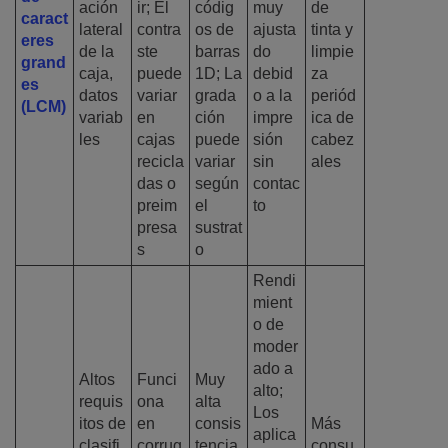
ación
ir; El
códig
muy
de
caract
lateral
contra
os de
ajusta
tinta y
eres
de la
ste
barras
do
limpie
grand
caja,
puede
1D; La
debid
za
es
datos
variar
grada
o a la
periód
(LCM)
variab
en
ción
impre
ica de
les
cajas
puede
sión
cabez
recicla
variar
sin
ales
das o
según
contac
preim
el
to
presa
sustrat
s
o
Rendi
mient
o de
moder
ado a
Altos
Funci
Muy
alto;
requis
ona
alta
Los
itos de
en
consis
Más
aplica
clasifi
corrug
tencia
consu