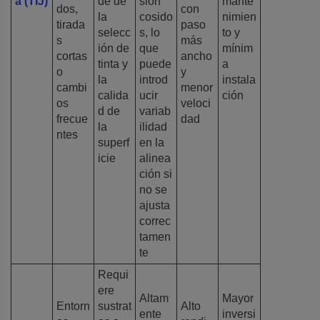
a (TIJ)
de de
sión
mante
dos,
con
la
cosido
nimien
tirada
paso
selecc
s, lo
to y
s
más
ión de
que
mínim
cortas
ancho
tinta y
puede
a
o
y
la
introd
instala
cambi
menor
calida
ucir
ción
os
veloci
d de
variab
frecue
dad
la
ilidad
ntes
superf
en la
icie
alinea
ción si
no se
ajusta
correc
tamen
te
Requi
ere
Altam
Mayor
Entorn
sustrat
Alto
ente
inversi