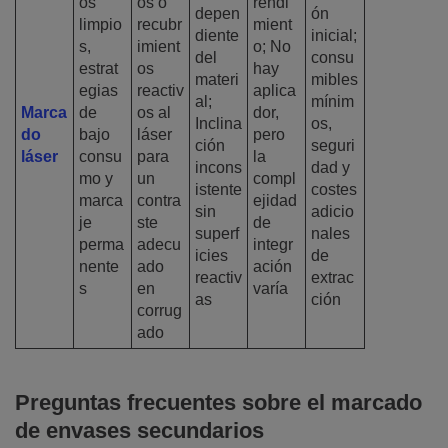
os
os o
rendi
depen
ón
limpio
recubr
mient
diente
inicial;
s,
imient
o; No
del
consu
estrat
os
hay
materi
mibles
egias
reactiv
aplica
al;
mínim
Marca
de
os al
dor,
Inclina
os,
do
bajo
láser
pero
ción
seguri
láser
consu
para
la
incons
dad y
mo y
un
compl
istente
costes
marca
contra
ejidad
sin
adicio
je
ste
de
superf
nales
perma
adecu
integr
icies
de
nente
ado
ación
reactiv
extrac
s
en
varía
as
ción
corrug
ado
Preguntas frecuentes sobre el marcado
de envases secundarios