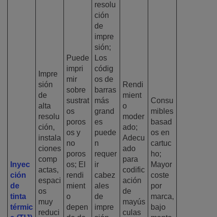
resolu
ción
de
impre
sión;
Puede
Los
impri
códig
Impre
mir
os de
sión
Rendi
sobre
barras
de
mient
sustrat
más
Consu
alta
o
os
grand
mibles
resolu
moder
poros
es
basad
ción,
ado;
os y
puede
os en
instala
Adecu
no
n
cartuc
ciones
ado
poros
requer
ho;
comp
para
Inyec
os; El
ir
Mayor
actas,
codific
ción
rendi
cabez
coste
espaci
ación
de
mient
ales
por
os
de
tinta
o
de
marca,
muy
mayús
térmic
depen
impre
bajo
reduci
culas