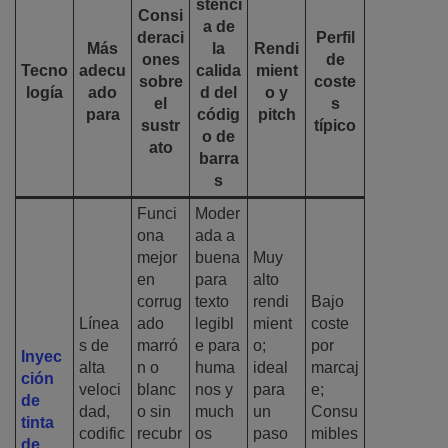
stenci
Consi
a de
deraci
Perfil
Más
la
Rendi
ones
de
Tecno
adecu
calida
mient
sobre
coste
logía
ado
d del
o y
el
s
para
códig
pitch
sustr
típico
o de
ato
barra
s
Funci
Moder
ona
ada a
mejor
buena
Muy
en
para
alto
corrug
texto
rendi
Bajo
Línea
ado
legibl
mient
coste
s de
marró
e para
o;
por
Inyec
alta
n o
huma
ideal
marcaj
ción
veloci
blanc
nos y
para
e;
de
dad,
o sin
much
un
Consu
tinta
codific
recubr
os
paso
mibles
de