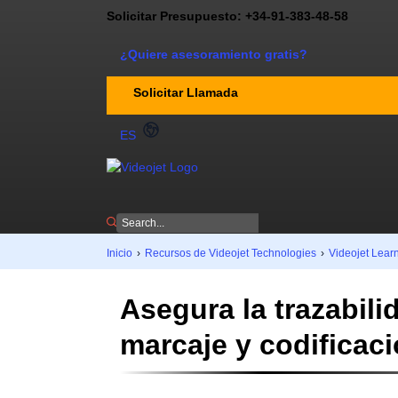
Solicitar Presupuesto: +34-91-383-48-58
¿Quiere asesoramiento gratis?
Solicitar Llamada
ES
Inicio
›
Recursos de Videojet Technologies
›
Videojet Lear
Asegura la trazabili
marcaje y codificaci