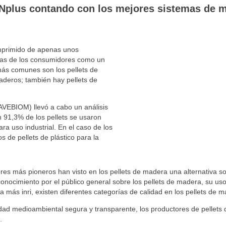
 ENplus contando con los mejores sistemas de m
omprimido de apenas unos
asas de los consumidores como un
más comunes son los pellets de
aderos; también hay pellets de
AVEBIOM) llevó a cabo un análisis
un 91,3% de los pellets se usaron
ra uso industrial. En el caso de los
s de pellets de plástico para la
ores más pioneros han visto en los pellets de madera una alternativa s
nocimiento por el público general sobre los pellets de madera, su uso,
 más inri, existen diferentes categorías de calidad en los pellets de m
lidad medioambiental segura y transparente, los productores de pellet
.