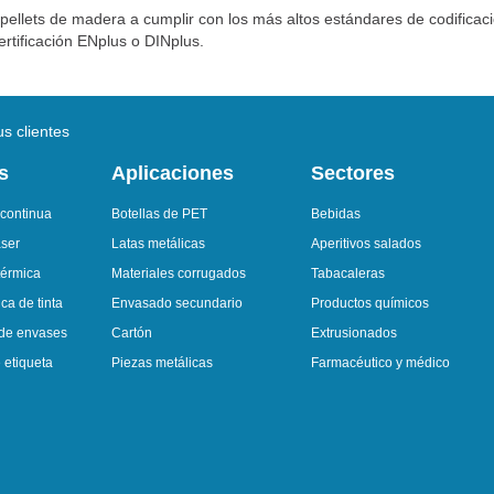
 pellets de madera a cumplir con los más altos estándares de codificac
rtificación ENplus o DINplus.
s clientes
s
Aplicaciones
Sectores
 continua
Botellas de PET
Bebidas
áser
Latas metálicas
Aperitivos salados
térmica
Materiales corrugados
Tabacaleras
ca de tinta
Envasado secundario
Productos químicos
 de envases
Cartón
Extrusionados
 etiqueta
Piezas metálicas
Farmacéutico y médico