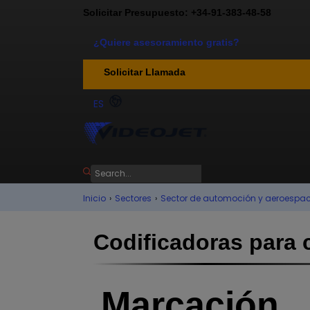
Solicitar Presupuesto: +34-91-383-48-58
¿Quiere asesoramiento gratis?
Solicitar Llamada
ES
Inicio
›
Sectores
›
Sector de automoción y aeroespac
Codificadoras para 
Marcación