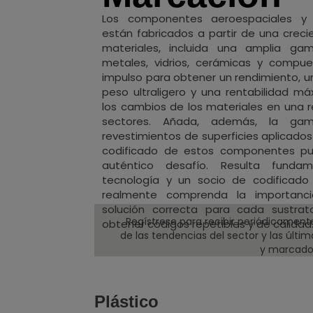
Los componentes aeroespaciales y
están fabricados a partir de una crec
materiales, incluida una amplia gam
metales, vidrios, cerámicas y compues
impulso para obtener un rendimiento, un
peso ultraligero y una rentabilidad m
los cambios de los materiales en una 
sectores. Añada, además, la ga
revestimientos de superficies aplicados 
codificado de estos componentes p
auténtico desafío. Resulta fundam
tecnología y un socio de codificad
realmente comprenda la importancia
solución correcta para cada sustrat
Regístrese para recibir periódicament
obtener códigos repetibles y de calidad
de las tendencias del sector y las últi
y marcado
Plástico