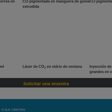
correa en
CIJ pigmentada en manguera de goma
CIJ pigment
extrudida
pel
Láser de CO
en vidrio de ventana
Inyección de 
2
grandes en c
Solicitar una muestra
 a sus clientes