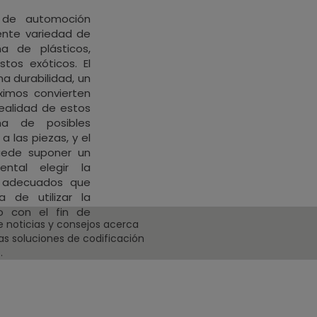
 de automoción
iente variedad de
a de plásticos,
tos exóticos. El
a durabilidad, un
áximos convierten
realidad de estos
ma de posibles
a las piezas, y el
uede suponer un
ental elegir la
o adecuados que
 de utilizar la
o con el fin de
e noticias y consejos acerca
.
mas soluciones de codificación
.