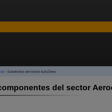
ial
›
Substratos del sector Auto/Aero
componentes del sector Aero