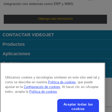
integración con sistemas como ERP y WMS.
Obtenga más información
CONTACTAR VIDEOJET
Productos
Aplicaciones
Sectores
Enlaces
Utilizamos cookies y tecnologías similares en este sitio web tal y
Follow us on:
como se describe en nuestra
Política de cookies
, que puede
ajustar en la
Configuración de cookies
. Al hacer clic en «Aceptar
todo», acepta la
Política de cookies
.
© 2026 Videojet Technologies Inc.
Política de privacidad
Política de cookies
Aceptar todas las
Configuración de cookies
Aviso legal
Trabaja con nosotros
cookies