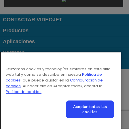
CONTACTAR VIDEOJET
Productos
Aplicaciones
Sectores
Enlaces
Utilizamos cookies y tecnologías similares en este sitio
Follow us on:
web tal y como se describe en nuestra
Política de
cookies
, que puede ajustar en la
Configuración de
cookies
. Al hacer clic en «Aceptar todo», acepta la
© 2026 Videojet Technologies Inc.
Política de cookies
.
Política de privacidad
Política de cookies
Configuración de cookies
Aviso legal
Aceptar todas las
Trabaja con nosotros
cookies
Texto adicional para condiciones de utilización online