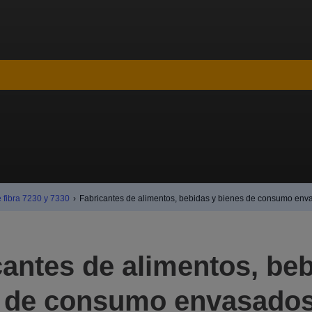
 fibra 7230 y 7330
›
Fabricantes de alimentos, bebidas y bienes de consumo en
cantes de alimentos, beb
 de consumo envasado