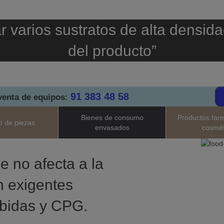
 varios sustratos de alta densida
del producto”
91 383 48 58
venta de equipos:
Bienes de consumo
Productos far
 de piezas
envasados
cosmét
e no afecta a la
n exigentes
ebidas y CPG.