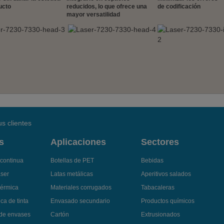
ucto
reducidos, lo que ofrece una
de codificación
mayor versatilidad
s clientes
s
Aplicaciones
Sectores
 continua
Botellas de PET
Bebidas
áser
Latas metálicas
Aperitivos salados
térmica
Materiales corrugados
Tabacaleras
ca de tinta
Envasado secundario
Productos químicos
 de envases
Cartón
Extrusionados