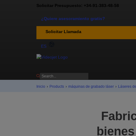
Solicitar Presupuesto: +34-91-383-48-58
¿Quiere asesoramiento gratis?
Solicitar Llamada
ES
Inicio
›
Products
›
máquinas de grabado láser
›
Láseres de
Fabri
bienes