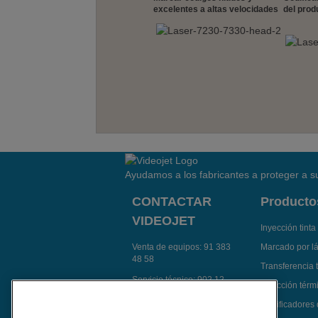
excelentes a altas velocidades
del prod
Ayudamos a los fabricantes a proteger a su
CONTACTAR
Producto
VIDEOJET
Inyección tinta
Venta de equipos:
91 383
Marcado por l
48 58
Transferencia 
Servicio técnico:
902 12
Inyección térmi
14 92
Codificadores
Contactar Videojet por e-