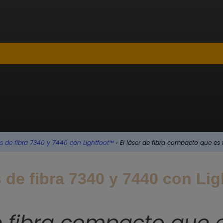
s de fibra 7340 y 7440 con Lightfoot™
›
El láser de fibra compacto que es 
 de fibra 7340 y 7440 con Li
e fibra compacto que e