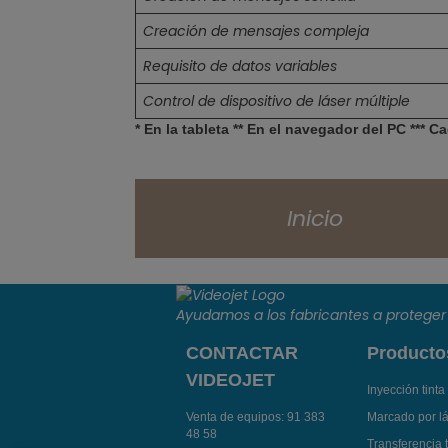
Creación de mensajes compleja
Requisito de datos variables
Control de dispositivo de láser múltiple
* En la tableta ** En el navegador del PC ***
Inicio
Ayudamos a los fabricantes a proteger 
CONTACTAR
Producto
VIDEOJET
Inyección tinta
Venta de equipos:
91 383
Marcado por l
48 58
Transferencia 