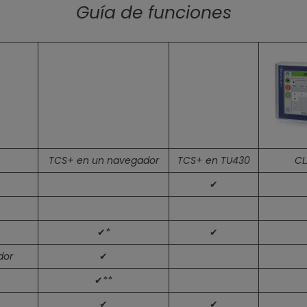
Guía de funciones
TCS+ en un navegador
TCS+ en TU430
CL
✔
✔*
✔
dor
✔
✔**
✔
✔