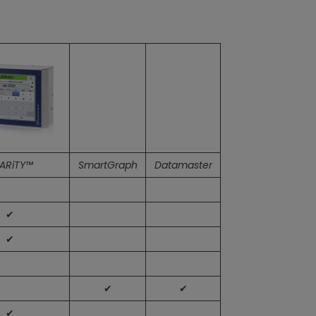
ARiTY™
SmartGraph
Datamaster
✔
✔
✔
✔
✔