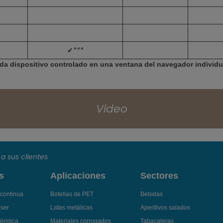
✔***
 Cada dispositivo controlado en una ventana del navegador individu
Video
a sus clientes
s
Aplicaciones
Sectores
 continua
Botellas de PET
Bebidas
áser
Latas metálicas
Aperitivos salados
térmica
Materiales corrugados
Tabacaleras