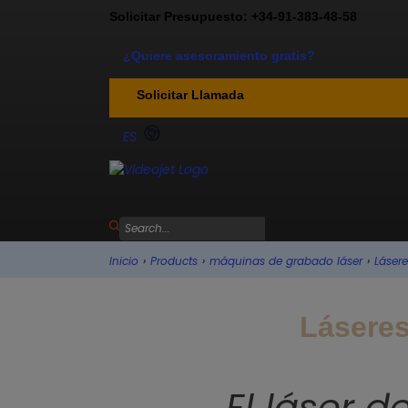
Solicitar Presupuesto: +34-91-383-48-58
¿Quiere asesoramiento gratis?
Solicitar Llamada
ES
Inicio
›
Products
›
máquinas de grabado láser
›
Lásere
Láseres
El láser d