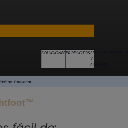
SOLUCIONES
PRODUCTOS
SERVICIO
RECURSO
Y
SOPORTE
fácil de: Funcionar
ghtfoot™
s fácil de: