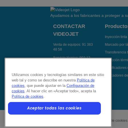
Ayudamos a los fabricantes a proteger a su
CONTACTAR
Producto
VIDEOJET
Inyección tinta
Venta de equipos:
91 383
Marcado por l
48 58
Transferencia 
Servicio técnico:
902 12
Inyección térmi
14 92
Codificadores
Contactar Videojet por e-
Utilizamos cookies y tecnologías similares en este sitio
Aplicadores de
mail
web tal y como se describe en nuestra
Política de
Síguenos en:
cookies
, que puede ajustar en la
Configuración de
cookies
. Al hacer clic en «Aceptar todo», acepta la
Política de cookies
.
Aceptar todas las cookies
Política de privacidad
Política de cookies