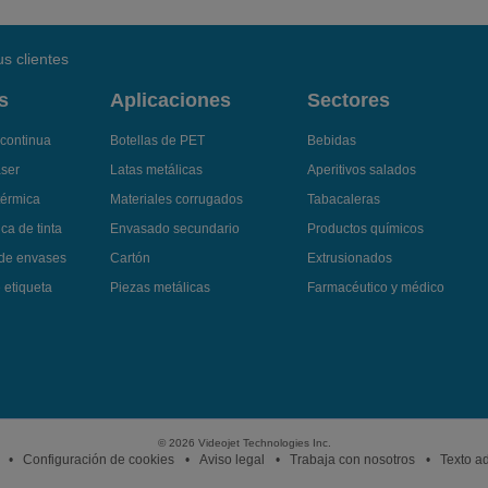
s clientes
s
Aplicaciones
Sectores
 continua
Botellas de PET
Bebidas
áser
Latas metálicas
Aperitivos salados
térmica
Materiales corrugados
Tabacaleras
ca de tinta
Envasado secundario
Productos químicos
 de envases
Cartón
Extrusionados
 etiqueta
Piezas metálicas
Farmacéutico y médico
© 2026 Videojet Technologies Inc.
Configuración de cookies
Aviso legal
Trabaja con nosotros
Texto ad