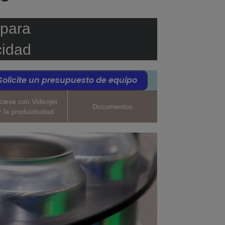
 para
cidad
Solicite un presupuesto de equipo
ciese con Videojet
Documentos
r la productividad