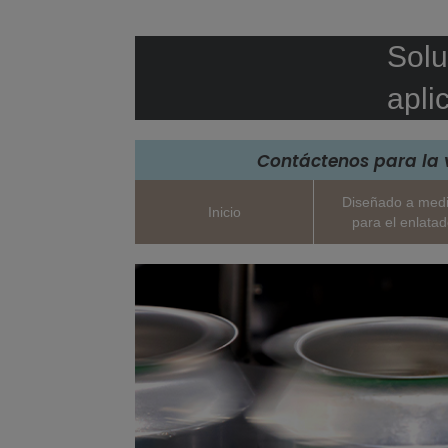
Solu
apli
Contáctenos para la 
Diseñado a med
Inicio
para el enlata