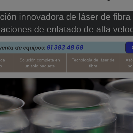
ción innovadora de láser de fibra
caciones de enlatado de alta velo
91 383 48 58
venta de equipos:
ida
Solución completa en
Tecnología de láser de
Asó
do
un solo paquete
fibra
po