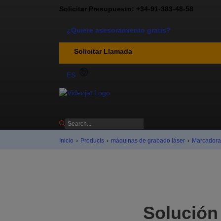
Solicitar Presupuesto: +34-91-383-48-58
¿Quiere asesoramiento gratis?
Solicitar Llamada
ES
Inicio
›
Products
›
máquinas de grabado láser
›
Marcadora 
Solución