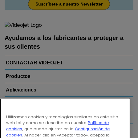
Suscríbete a nuestro Newsletter
Ayudamos a los fabricantes a proteger a
sus clientes
CONTACTAR VIDEOJET
Productos
Aplicaciones
Sectores
Utilizamos cookies y tecnologías similares en este sitio
Enlaces
web tal y como se describe en nuestra
Política de
cookies
, que puede ajustar en la
Configuración de
Follow us on:
cookies
. Al hacer clic en «Aceptar todo», acepta la