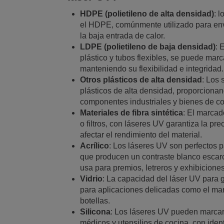
HDPE (polietileno de alta densidad)
: 
el HDPE, comúnmente utilizado para env
la baja entrada de calor.
LDPE (polietileno de baja densidad)
: 
plástico y tubos flexibles, se puede marc
manteniendo su flexibilidad e integridad.
Otros plásticos de alta densidad
: Los 
plásticos de alta densidad, proporciona
componentes industriales y bienes de c
Materiales de fibra sintética
: El marcado
o filtros, con láseres UV garantiza la pr
afectar el rendimiento del material.
Acrílico
: Los láseres UV son perfectos pa
que producen un contraste blanco escarc
usa para premios, letreros y exhibiciones
Vidrio
: La capacidad del láser UV para g
para aplicaciones delicadas como el marc
botellas.
Silicona
: Los láseres UV pueden marcar 
médicos y utensilios de cocina, con iden