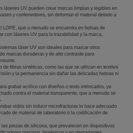
los láseres UV pueden crear marcas limpias y legibles en
ases y contenedores, sin deformar el material debido a
El LDPE, que a menudo se encuentra en bolsas de
ar con láseres UV para la trazabilidad y la marca,
sistemas láser UV son ideales para marcar otros
ndo marcas duraderas y de alto contraste para
onsumo.
 de fibras sintéticas, como las que se utilizan en textiles
ecisión y la permanencia sin dañar las delicadas hebras ni
ra grabar acrílico con diseños o texto intrincados, ya
hado contra el material transparente, que a menudo se
.
rabar vidrio sin inducir microfracturas lo hace adecuado
ado de material de laboratorio o la codificación de
las piezas de silicona, que prevalecen en dispositivos
tificadores precisos, higiénicos y no degradantes.