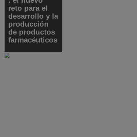
: el nuevo
reto para el
desarrollo y la
producción
de productos
farmacéuticos
El enfoque está
cambiando hacia la
medicina personalizada.
Gracias al conocimiento
cada vez más profundo
de la naturaleza y la
función de genes y
proteínas, la genómica y
la proteómica, es posible
conocer dónde existen
medicamentos
“personalizados” para
solucionar los problemas
específicos de cada
individuo.
Todo esto se traduce en
un aumento de la
complejidad en los