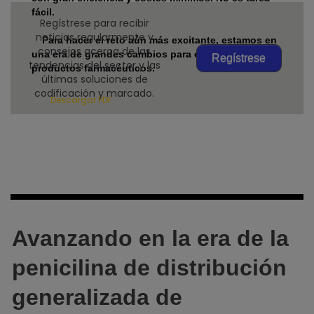
fácil.
Regístrese para recibir
noticias regularmente y
Para hacer el reto aún más excitante, estamos en
consejos acerca de las
una era de grandes cambios para el sector de
Regístrese
tendencias del sector y las
productos farmacéuticos.
últimas soluciones de
codificación y marcado.
Descargar PDF
Avanzando en la era de la
penicilina de distribución
generalizada de