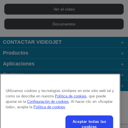
Ver el vídeo
Documentos
CONTACTAR VIDEOJET
Productos
Aplicaciones
Sectores
Enlaces
Utilizamos cookies y tecnologías similares en este sitio web tal y
Follow us on:
como se describe en nuestra
Política de cookies
, que puede
ajustar en la
Configuración de cookies
. Al hacer clic en «Aceptar
todo», acepta la
Política de cookies
.
© 2026 Videojet Technologies Inc.
Política de privacidad
Política de cookies
Aceptar todas las
Configuración de cookies
Aviso legal
Trabaja con nosotros
cookies