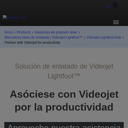
ES
Inicio
›
Products
›
máquinas de grabado láser
›
Marcadora láser de enlatado | Videojet Lightfoot™
›
Videojet Lightfoot Hub
›
Partner with Videojet for productivity
Solución de enlatado de Videojet
Lightfoot™
Asóciese con Videojet
por la productividad
Aproveche nuestra asistencia