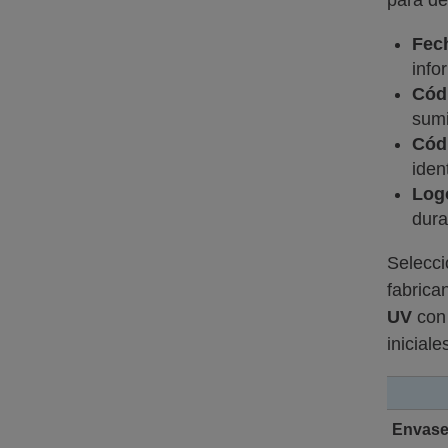
para de
Fec
info
Códi
sumi
Cód
iden
Logo
dura
Selecci
fabrica
UV
con 
iniciale
Envase 