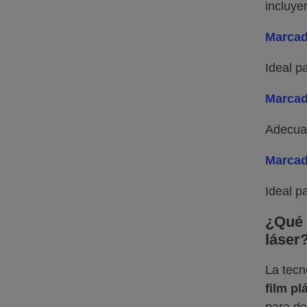
incluye
Marcad
Ideal p
Marcado
Adecuad
Marcad
Ideal p
¿Qué 
láser
La tecn
film pl