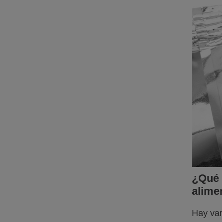
¿Qué 
alime
Hay var