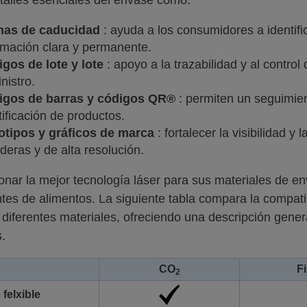
talles esenciales del envase como:
has de caducidad
: ayuda a los consumidores a identific
rmación clara y permanente.
gos de lote y lote
: apoyo a la trazabilidad y al control
nistro.
igos de barras y códigos QR®
: permiten un seguimient
tificación de productos.
tipos y gráficos de marca
: fortalecer la visibilidad 
deras y de alta resolución.
onar la mejor tecnología láser para sus materiales de e
ntes de alimentos. La siguiente tabla compara la compati
diferentes materiales, ofreciendo una descripción general
s.
CO
F
2
felxible