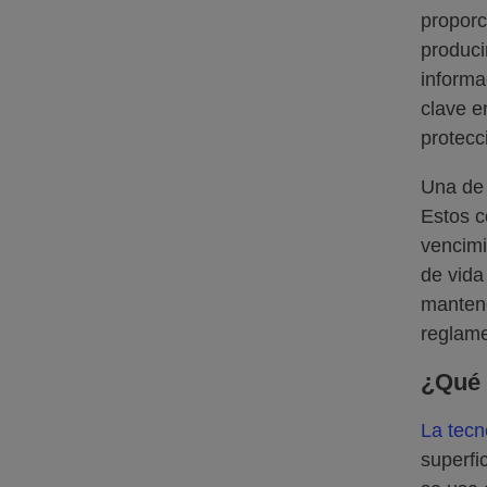
proporc
produci
informa
clave e
protecc
Una de 
Estos c
vencimi
de vida
mantene
reglame
¿Qué 
La tecn
superfi