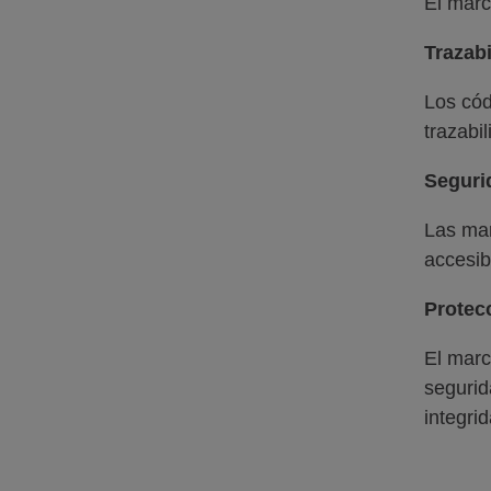
El marc
Trazabi
Los cód
trazabi
Seguri
Las mar
accesib
Protec
El marc
segurid
integri