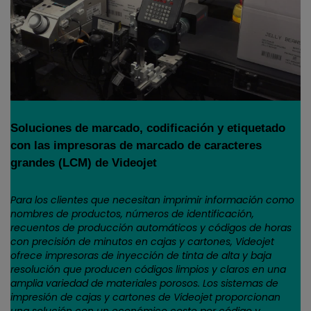
Soluciones de marcado, codificación y etiquetado
con las impresoras de marcado de caracteres
grandes (LCM) de Videojet
Para los clientes que necesitan imprimir información como
nombres de productos, números de identificación,
recuentos de producción automáticos y códigos de horas
con precisión de minutos en cajas y cartones, Videojet
ofrece impresoras de inyección de tinta de alta y baja
resolución que producen códigos limpios y claros en una
amplia variedad de materiales porosos. Los sistemas de
impresión de cajas y cartones de Videojet proporcionan
una solución con un económico coste por código y