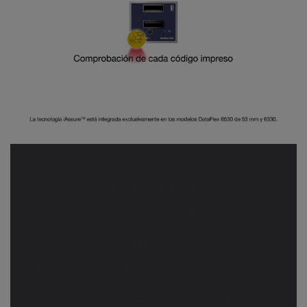
La tecnología Videojet
iAssure™, un verificador de
calidad
del código integrado, reduce
los desperdicios y las