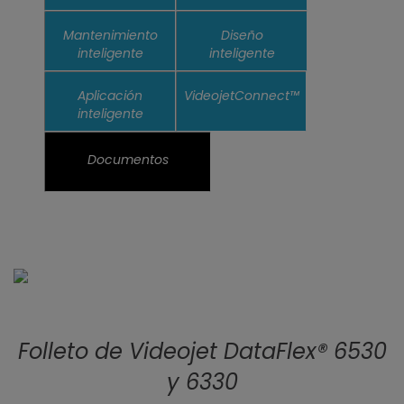
Mantenimiento
Diseño
inteligente
inteligente
Aplicación
VideojetConnect™
inteligente
Documentos
Folleto de Videojet DataFlex® 6530
y 6330