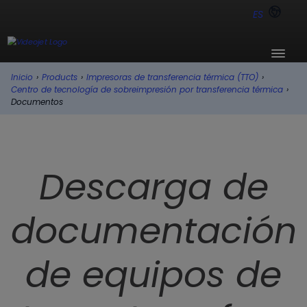
ES
Inicio
›
Products
›
Impresoras de transferencia térmica (TTO)
›
Centro de tecnología de sobreimpresión por transferencia térmica
›
Documentos
Descarga de
documentación
de equipos de