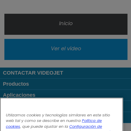
Inicio
Ver el vídeo
CONTACTAR VIDEOJET
Productos
Aplicaciones
Sectores
Utilizamos cookies y tecnologías similares en este sitio
Enlaces
web tal y como se describe en nuestra
Política de
Follow us on:
cookies
, que puede ajustar en la
Configuración de