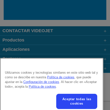
CONTACTAR VIDEOJET
Productos
Aplicaciones
Sectores
Enlaces
Utilizamos cookies y tecnologías similares en este sitio web tal y
Follow us on:
como se describe en nuestra
Política de cookies
, que puede
ajustar en la
Configuración de cookies
. Al hacer clic en «Aceptar
todo», acepta la
Política de cookies
.
© 2026 Videojet Technologies Inc.
Política de privacidad
Política de cookies
Aceptar todas las
Configuración de cookies
Aviso legal
Trabaja con nosotros
cookies
Texto adicional para condiciones de utilización online