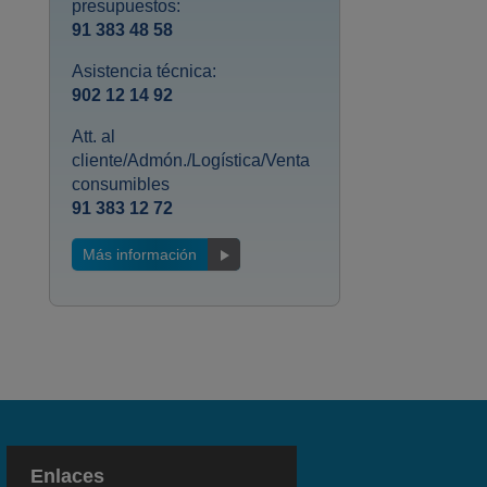
presupuestos:
91 383 48 58
Asistencia técnica:
902 12 14 92
Att. al
cliente/Admón./Logística/Venta
consumibles
91 383 12 72
Más información
Enlaces