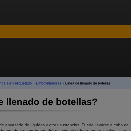
mbalaje y etiquetado
›
Embotelladoras
›
Línea de llenado de botellas
e llenado de botellas?
de envasado de líquidos y otras sustancias. Puede llevarse a cabo de
arbonatada o no carbonatada) o sustancia (detergentes, aceites, licores,