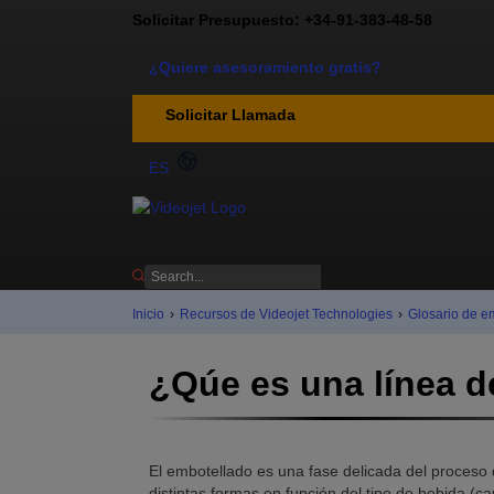
Solicitar Presupuesto: +34-91-383-48-58
¿Quiere asesoramiento gratis?
Solicitar Llamada
ES
Inicio
›
Recursos de Videojet Technologies
›
Glosario de e
¿Qúe es una línea d
El embotellado es una fase delicada del proceso 
distintas formas en función del tipo de bebida (c