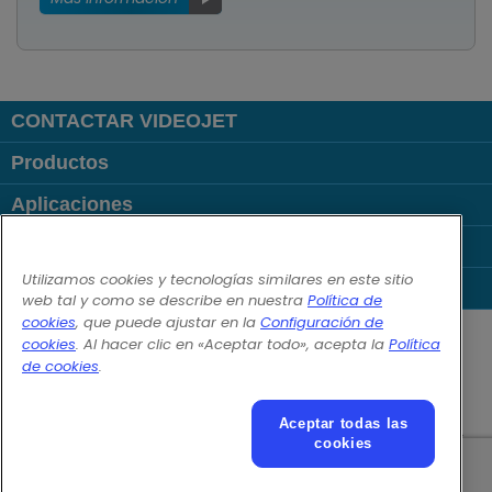
CONTACTAR VIDEOJET
Productos
Aplicaciones
Sectores
Utilizamos cookies y tecnologías similares en este sitio
Enlaces
web tal y como se describe en nuestra
Política de
Follow us on:
cookies
, que puede ajustar en la
Configuración de
cookies
. Al hacer clic en «Aceptar todo», acepta la
Política
de cookies
.
© 2026 Videojet Technologies Inc.
Política de privacidad
Política de cookies
Aceptar todas las
Configuración de cookies
Aviso legal
Trabaja con nosotros
cookies
Texto adicional para condiciones de utilización online