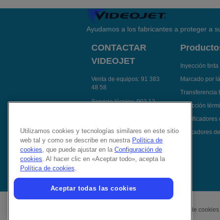
Ayudamos a los fabricantes a proteger a su
CONTACTAR
Producto
VIDEOJET
Inyección tinta
Venta de equipos:
91 383
Marcado por l
48 58
Transferencia 
Servicio técnico:
902 12
Inyección térmi
14 92
Codificadores
Contactar Videojet por e-
Utilizamos cookies y tecnologías similares en este sitio
Aplicadores de
mail
web tal y como se describe en nuestra
Política de
Síguenos en:
cookies
, que puede ajustar en la
Configuración de
cookies
. Al hacer clic en «Aceptar todo», acepta la
Política de cookies
.
Aceptar todas las cookies
Política de privacidad
Política de cookies