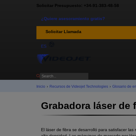
Solicitar Presupuesto: +34-91-383-48-58
¿Quiere asesoramiento gratis?
Solicitar Llamada
ES
Inicio
›
Recursos de Videojet Technologies
›
Glosario de e
Grabadora láser de f
El láser de fibra se desarrolló para satisfacer la
alta densidad. Las máquinas de marcado por láser