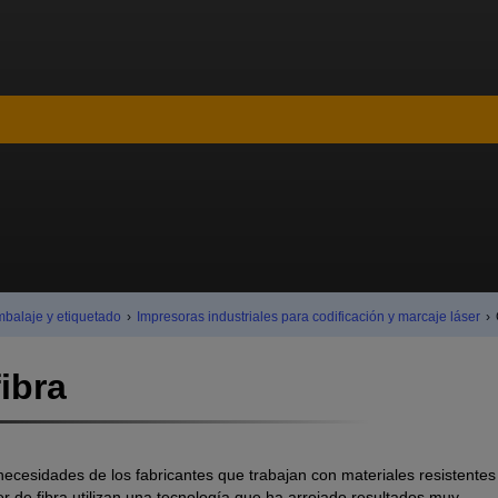
mbalaje y etiquetado
›
Impresoras industriales para codificación y marcaje láser
›
ibra
s necesidades de los fabricantes que trabajan con materiales resistentes
 de fibra utilizan una tecnología que ha arrojado resultados muy