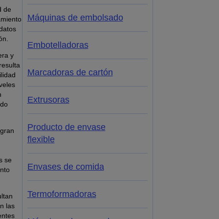
d de
Máquinas de embolsado
amiento
 datos
ón.
Embotelladoras
era y
resulta
Marcadoras de cartón
ilidad
veles
n
Extrusoras
ado
Producto de envase
 gran
flexible
s se
Envases de comida
anto
Termoformadoras
ltan
n las
entes