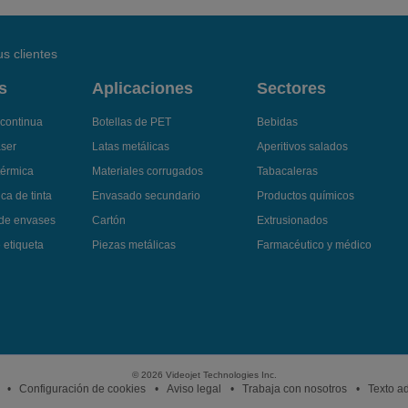
s clientes
s
Aplicaciones
Sectores
 continua
Botellas de PET
Bebidas
áser
Latas metálicas
Aperitivos salados
térmica
Materiales corrugados
Tabacaleras
ca de tinta
Envasado secundario
Productos químicos
 de envases
Cartón
Extrusionados
 etiqueta
Piezas metálicas
Farmacéutico y médico
© 2026 Videojet Technologies Inc.
Configuración de cookies
Aviso legal
Trabaja con nosotros
Texto ad