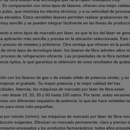
 En comparación con otros tipos de láseres, ofrecen una mejor calida
 pulso, que minimiza los efectos térmicos, y a su velocidad de proces
ia elevados. Estos versátiles láseres permiten realizar grabaciones de
muy sencillo y se pueden integrar fácilmente en las líneas de producci
pecto a otros tipos de marcado por láser, es que la luz del láser se gen
na aplicación más sencilla y precisa en la ubicación seleccionada. Esto 
r preciso de metales y polímeros. Otra ventaja que ofrecen es la posib
e otros tipos de tecnología láser; los láseres de fibra admiten altos ni
 proceso de refrigeración eficiente. Las propiedades de la fibra tambié
tancia óptica, lo que garantiza la obtención de unos resultados de grab
ón con los láseres de gas o de estado sólido de potencia similar, y su
ejoran el grabado. Su mayor potencia y la mejor calidad del haz
ocidades. Además, las máquinas de marcado por láser de fibra están
e van desde 10, 20, 30 y 50 hasta 100 vatios. Por tanto, estas versione
nes con diferentes requisitos de potencia, lo que las hace rentables t
omo para otras más pequeñas.
 por minuto (m/min), las máquinas de marcado por láser de fibra resu
ucción exigentes. Efectúan un marcado permanente, claro y preciso e
e consumo envasados y los productos farmacéuticos; todos ellos proced