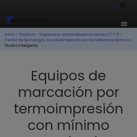
ES
Inicio
›
Products
›
Impresoras de transferencia térmica (TTO)
›
Centro de tecnología de sobreimpresión por transferencia térmica
›
Diseño inteligente
Equipos de
marcación por
termoimpresión
con mínimo