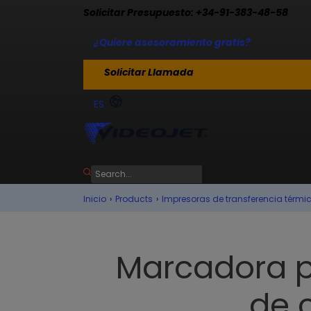
Solicitar Presupuesto: +34-91-383-48-58
¿Quiere asesoramiento gratis?
Solicitar Llamada
ES
Inicio
›
Products
›
Impresoras de transferencia térmi
Marcadora p
de 