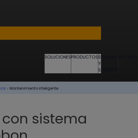
SOLUCIONES
PRODUCTOS
SERVICIO
RECURSO
Y
SOPORTE
ica
›
Mantenimiento inteligente
 con sistema
bbon