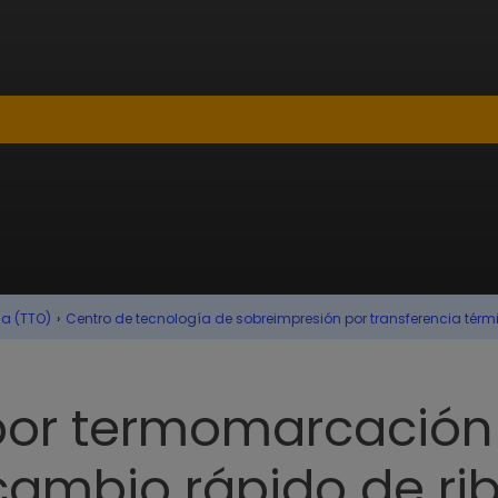
ca (TTO)
›
Centro de tecnología de sobreimpresión por transferencia térm
or termomarcación
cambio rápido de ri