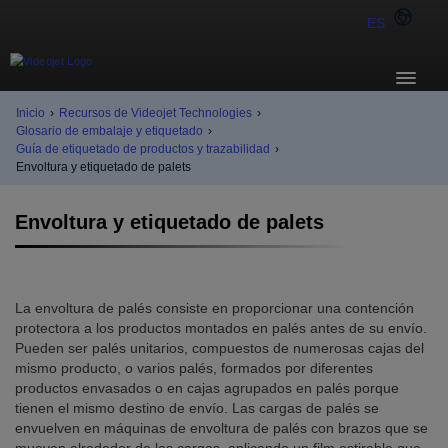
ES
Inicio
›
Recursos de Videojet Technologies
›
Glosario de embalaje y etiquetado
›
Guía de etiquetado de productos y trazabilidad
›
Envoltura y etiquetado de palets
Envoltura y etiquetado de palets
La envoltura de palés consiste en proporcionar una contención
protectora a los productos montados en palés antes de su envío.
Pueden ser palés unitarios, compuestos de numerosas cajas del
mismo producto, o varios palés, formados por diferentes
productos envasados o en cajas agrupados en palés porque
tienen el mismo destino de envío. Las cargas de palés se
envuelven en máquinas de envoltura de palés con brazos que se