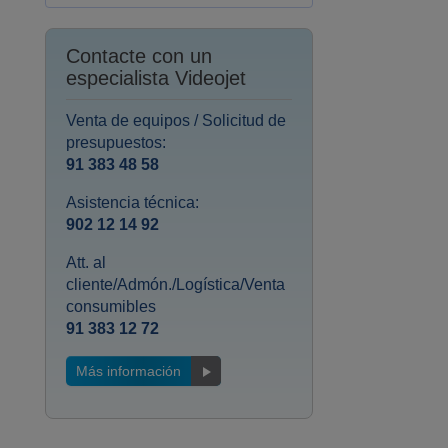
Contacte con un
especialista Videojet
Venta de equipos / Solicitud de
presupuestos:
91 383 48 58
Asistencia técnica:
902 12 14 92
Att. al
cliente/Admón./Logística/Venta
consumibles
91 383 12 72
Más información