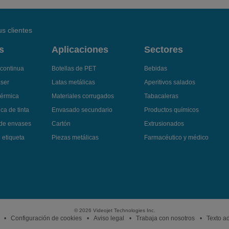
s clientes
s
Aplicaciones
Sectores
 continua
Botellas de PET
Bebidas
áser
Latas metálicas
Aperitivos salados
térmica
Materiales corrugados
Tabacaleras
ca de tinta
Envasado secundario
Productos químicos
 de envases
Cartón
Extrusionados
 etiqueta
Piezas metálicas
Farmacéutico y médico
© 2026 Videojet Technologies Inc.
Configuración de cookies
Aviso legal
Trabaja con nosotros
Texto ad