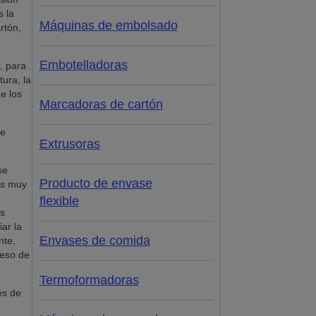
s la
Máquinas de embolsado
rtón,
Embotelladoras
, para
ura, la
e los
Marcadoras de cartón
se
Extrusoras
se
Producto de envase
es muy
flexible
es
ar la
Envases de comida
nte,
ceso de
Termoformadoras
es de