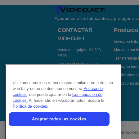
Ayudamos a los fabricantes a proteger a su
CONTACTAR
Producto
VIDEOJET
Inyección tinta
Venta de equipos:
91 383
Marcado por l
48 58
Transferencia 
Servicio técnico:
902 12
Inyección térmi
14 92
Codificadores
Contactar Videojet por e-
Utilizamos cookies y tecnologías similares en este sitio
Aplicadores de
mail
web tal y como se describe en nuestra
Política de
Síguenos en:
cookies
, que puede ajustar en la
Configuración de
cookies
. Al hacer clic en «Aceptar todo», acepta la
Política de cookies
.
Aceptar todas las cookies
Política de privacidad
Política de cookies