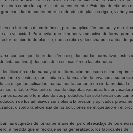
resionen contra la superficie de un contenedor. Este tipo de etiqueta e
gran cantidad de contenedores redondos de plástico rígido, vidrio y ca
ibles en formatos de corte único, para su aplicación manual, y en rollos
e alta velocidad. Para evitar que el adhesivo se active de forma premat
tector recubierto de plástico, que se retira y desecha poco antes de qu
.
rcarse con códigos de producción o exigidos por las normativas, estos 
de tinta continua) después de la colocación de las etiquetas.
 identificación de la marca y otra información necesaria solían imprimir
eso lento y costoso, que limitaba la fabricación de envases a superfici
llo de las etiquetas aplicadas manualmente aumentó en cierta medida la
o más rentable. Mediante el uso de etiquetas variadas, los envasador
varios sabores o fórmulas de sus productos; tan solo tenían que cambi
ntroducción de los adhesivos sensibles a la presión y aplicados previame
zados, disparó la eficiencia de las soluciones de etiquetado en el pro
aban las etiquetas de forma permanente, pero el reciclaje de los envas
r ello, a medida que el reciclaje se ha generalizado, los fabricantes de