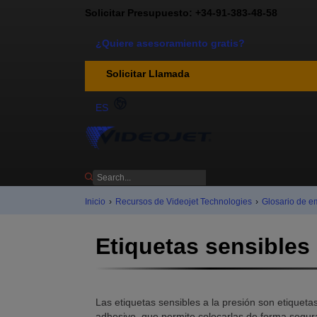
Solicitar Presupuesto: +34-91-383-48-58
¿Quiere asesoramiento gratis?
Solicitar Llamada
ES
Inicio
›
Recursos de Videojet Technologies
›
Glosario de e
Etiquetas sensibles 
Las etiquetas sensibles a la presión son etiquet
adhesivo, que permite colocarlas de forma segura